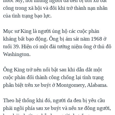
nước Mỹ, nơi những người da đen bị đối xử bất
QUAN HỆ VIỆT MỸ
công trong xã hội và đôi khi trở thành nạn nhân
của tình trạng bạo lực.
Mục sư King là người ủng hộ các cuộc phản
kháng bất bạo động. Ông bị ám sát năm 1968 ở
tuổi 39. Hiện có một đài tưởng niệm ông ở thủ đô
Washington.
Ông King trở nên nổi bật sau khi dẫn dắt một
cuộc phản đối thành công chống lại tình trạng
phân biệt trên xe buýt ở Montgomery, Alabama.
Theo hệ thống khi đó, người da đen bị yêu cầu
phải ngồi phía sau xe buýt và nếu xe đông người,