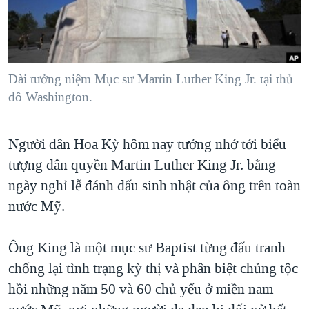
TẠI
VIDEO
"Tìm"
NGƯỜI VIỆT HẢI NGOẠI
HÀNH TRÌNH BẦU CỬ 2024
NGHE
ĐỜI SỐNG
MỘT NĂM CHIẾN TRANH TẠI DẢI GAZA
KINH TẾ
MẠNG XÃ HỘI
Đài tưởng niệm Mục sư Martin Luther King Jr. tại thủ
GIẢI MÃ VÀNH ĐAI & CON ĐƯỜNG
KHOA HỌC
đô Washington.
NGÀY TỊ NẠN THẾ GIỚI
SỨC KHOẺ
TRỊNH VĨNH BÌNH - NGƯỜI HẠ 'BÊN THẮNG CUỘC'
Ngôn ngữ khác
VĂN HOÁ
Người dân Hoa Kỳ hôm nay tưởng nhớ tới biểu
GROUND ZERO – XƯA VÀ NAY
tượng dân quyền Martin Luther King Jr. bằng
THỂ THAO
CHI PHÍ CHIẾN TRANH AFGHANISTAN
ngày nghỉ lễ đánh dấu sinh nhật của ông trên toàn
GIÁO DỤC
CÁC GIÁ TRỊ CỘNG HÒA Ở VIỆT NAM
nước Mỹ.
THƯỢNG ĐỈNH TRUMP-KIM TẠI VIỆT NAM
Ông King là một mục sư Baptist từng đấu tranh
TRỊNH VĨNH BÌNH VS. CHÍNH PHỦ VIỆT NAM
chống lại tình trạng kỳ thị và phân biệt chủng tộc
NGƯ DÂN VIỆT VÀ LÀN SÓNG TRỘM HẢI SÂM
hồi những năm 50 và 60 chủ yếu ở miền nam
BÊN KIA QUỐC LỘ: TIẾNG VỌNG TỪ NÔNG THÔN MỸ