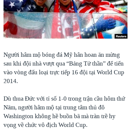
TẠI
VIDEO
"Tìm"
NGƯỜI VIỆT HẢI NGOẠI
HÀNH TRÌNH BẦU CỬ 2024
NGHE
ĐỜI SỐNG
MỘT NĂM CHIẾN TRANH TẠI DẢI GAZA
KINH TẾ
MẠNG XÃ HỘI
GIẢI MÃ VÀNH ĐAI & CON ĐƯỜNG
KHOA HỌC
NGÀY TỊ NẠN THẾ GIỚI
SỨC KHOẺ
Người hâm mộ bóng đá Mỹ hân hoan ăn mừng
TRỊNH VĨNH BÌNH - NGƯỜI HẠ 'BÊN THẮNG CUỘC'
Ngôn ngữ khác
VĂN HOÁ
sau khi đội nhà vượt qua “Bảng Tử thần” để tiến
GROUND ZERO – XƯA VÀ NAY
THỂ THAO
vào vòng đấu loại trực tiếp 16 đội tại World Cup
CHI PHÍ CHIẾN TRANH AFGHANISTAN
2014.
GIÁO DỤC
CÁC GIÁ TRỊ CỘNG HÒA Ở VIỆT NAM
THƯỢNG ĐỈNH TRUMP-KIM TẠI VIỆT NAM
Dù thua Đức với tỉ số 1-0 trong trận cầu hôm thứ
Năm, người hâm mộ tại trung tâm thủ đô
TRỊNH VĨNH BÌNH VS. CHÍNH PHỦ VIỆT NAM
Washington không hề buồn bã mà tràn trề hy
NGƯ DÂN VIỆT VÀ LÀN SÓNG TRỘM HẢI SÂM
vọng về chức vô địch World Cup.
BÊN KIA QUỐC LỘ: TIẾNG VỌNG TỪ NÔNG THÔN MỸ