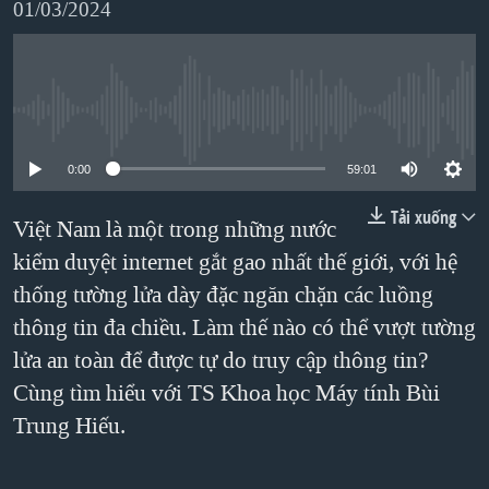
01/03/2024
TẠI
VIDEO
"Tìm"
NGƯỜI VIỆT HẢI NGOẠI
HÀNH TRÌNH BẦU CỬ 2024
NGHE
ĐỜI SỐNG
MỘT NĂM CHIẾN TRANH TẠI DẢI GAZA
KINH TẾ
No media source currently available
MẠNG XÃ HỘI
GIẢI MÃ VÀNH ĐAI & CON ĐƯỜNG
KHOA HỌC
NGÀY TỊ NẠN THẾ GIỚI
0:00
59:01
SỨC KHOẺ
TRỊNH VĨNH BÌNH - NGƯỜI HẠ 'BÊN THẮNG CUỘC'
Tải xuống
Ngôn ngữ khác
VĂN HOÁ
Việt Nam là một trong những nước
GROUND ZERO – XƯA VÀ NAY
kiểm duyệt internet gắt gao nhất thế giới, với hệ
THỂ THAO
CHI PHÍ CHIẾN TRANH AFGHANISTAN
thống tường lửa dày đặc ngăn chặn các luồng
GIÁO DỤC
CÁC GIÁ TRỊ CỘNG HÒA Ở VIỆT NAM
thông tin đa chiều. Làm thế nào có thể vượt tường
lửa an toàn để được tự do truy cập thông tin?
THƯỢNG ĐỈNH TRUMP-KIM TẠI VIỆT NAM
Cùng tìm hiểu với TS Khoa học Máy tính Bùi
TRỊNH VĨNH BÌNH VS. CHÍNH PHỦ VIỆT NAM
Trung Hiếu.
NGƯ DÂN VIỆT VÀ LÀN SÓNG TRỘM HẢI SÂM
BÊN KIA QUỐC LỘ: TIẾNG VỌNG TỪ NÔNG THÔN MỸ