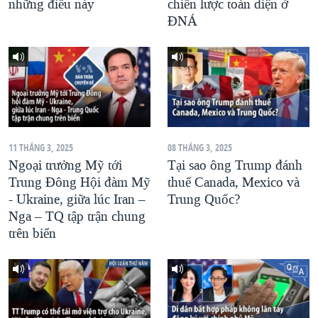
những điều này
chiến lược toàn diện ở
ĐNÁ
11 THÁNG 3, 2025
08 THÁNG 3, 2025
Ngoại trưởng Mỹ tới
Tại sao ông Trump đánh
Trung Đông Hội đàm Mỹ
thuế Canada, Mexico và
- Ukraine, giữa lúc Iran –
Trung Quốc?
Nga – TQ tập trận chung
trên biển