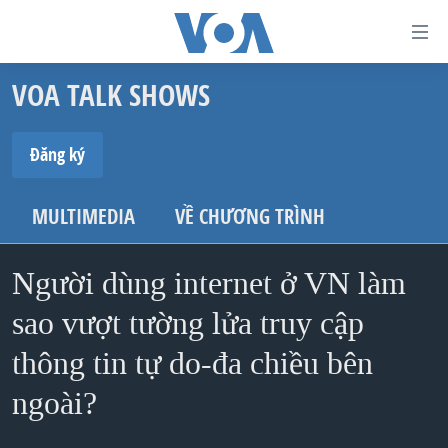
Đường
dẫn
VOA TALK SHOWS
truy
TRANG CHỦ
cập
VIỆT NAM
Đăng ký
Tới
HOA KỲ
ĐĂNG KÝ
nội
MULTIMEDIA
VỀ CHƯƠNG TRÌNH
BIỂN ĐÔNG
dung
Spotify
THẾ GIỚI
chính
Người dùng internet ở VN làm
BLOG
Tới
sao vượt tường lửa truy cập
Ðăng ký
điều
DIỄN ĐÀN
hướng
thông tin tự do-đa chiều bên
MỤC
chính
ngoài?
CHUYÊN ĐỀ
TỰ DO BÁO CHÍ
Đi
HỌC TIẾNG ANH
VẠCH TRẦN TIN GIẢ
CHIẾN TRANH THƯƠNG MẠI CỦA MỸ: QUÁ KHỨ VÀ HIỆN
tới