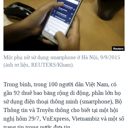
TẠI
VIDEO
"Tìm"
NGƯỜI VIỆT HẢI NGOẠI
HÀNH TRÌNH BẦU CỬ 2024
NGHE
ĐỜI SỐNG
MỘT NĂM CHIẾN TRANH TẠI DẢI GAZA
KINH TẾ
MẠNG XÃ HỘI
GIẢI MÃ VÀNH ĐAI & CON ĐƯỜNG
KHOA HỌC
NGÀY TỊ NẠN THẾ GIỚI
SỨC KHOẺ
TRỊNH VĨNH BÌNH - NGƯỜI HẠ 'BÊN THẮNG CUỘC'
Một phụ nữ sử dụng smartphone ở Hà Nội, 9/9/2015
Ngôn ngữ khác
VĂN HOÁ
GROUND ZERO – XƯA VÀ NAY
(ảnh tư liệu, REUTERS/Kham).
THỂ THAO
CHI PHÍ CHIẾN TRANH AFGHANISTAN
GIÁO DỤC
Trung bình, trong 100 người dân Việt Nam, có
CÁC GIÁ TRỊ CỘNG HÒA Ở VIỆT NAM
gần 92 thuê bao băng rộng di động, phần lớn họ
THƯỢNG ĐỈNH TRUMP-KIM TẠI VIỆT NAM
sử dụng điện thoại thông minh (smartphone), Bộ
TRỊNH VĨNH BÌNH VS. CHÍNH PHỦ VIỆT NAM
Thông tin và Truyền thông cho biết tại một hội
NGƯ DÂN VIỆT VÀ LÀN SÓNG TRỘM HẢI SÂM
nghị hôm 29/7, VnExpress, Vietnambiz và một số
BÊN KIA QUỐC LỘ: TIẾNG VỌNG TỪ NÔNG THÔN MỸ
trang tin trong nước đưa tin.