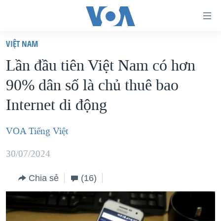
Đường
dẫn
VIỆT NAM
truy
TRANG CHỦ
Lần đầu tiên Việt Nam có hơn
cập
VIỆT NAM
90% dân số là chủ thuê bao
Tới
HOA KỲ
nội
Internet di động
BIỂN ĐÔNG
dung
THẾ GIỚI
chính
VOA Tiếng Việt
BLOG
Tới
30/07/2024
điều
DIỄN ĐÀN
hướng
MỤC
Chia sẻ
(16)
chính
CHUYÊN ĐỀ
TỰ DO BÁO CHÍ
Đi
HỌC TIẾNG ANH
VẠCH TRẦN TIN GIẢ
CHIẾN TRANH THƯƠNG MẠI CỦA MỸ: QUÁ KHỨ VÀ HIỆN
tới