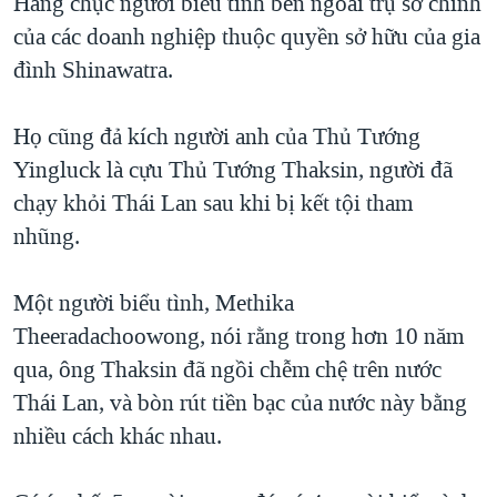
Hàng chục người biểu tình bên ngoài trụ sở chính
QUAN HỆ VIỆT MỸ
của các doanh nghiệp thuộc quyền sở hữu của gia
đình Shinawatra.
Họ cũng đả kích người anh của Thủ Tướng
Yingluck là cựu Thủ Tướng Thaksin, người đã
chạy khỏi Thái Lan sau khi bị kết tội tham
nhũng.
Một người biểu tình, Methika
Theeradachoowong, nói rằng trong hơn 10 năm
qua, ông Thaksin đã ngồi chễm chệ trên nước
Thái Lan, và bòn rút tiền bạc của nước này bằng
nhiều cách khác nhau.