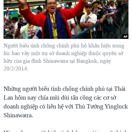
TẠI
VIDEO
"Tìm"
NGƯỜI VIỆT HẢI NGOẠI
HÀNH TRÌNH BẦU CỬ 2024
NGHE
ĐỜI SỐNG
MỘT NĂM CHIẾN TRANH TẠI DẢI GAZA
KINH TẾ
MẠNG XÃ HỘI
GIẢI MÃ VÀNH ĐAI & CON ĐƯỜNG
KHOA HỌC
NGÀY TỊ NẠN THẾ GIỚI
Người biểu tình chống chính phủ hô khẩu hiệu trong
SỨC KHOẺ
lúc bao vây một trụ sở doanh nghiệp thuộc quyền sở
TRỊNH VĨNH BÌNH - NGƯỜI HẠ 'BÊN THẮNG CUỘC'
Ngôn ngữ khác
VĂN HOÁ
hữu của gia đình Shinawatra tại Bangkok, ngày
GROUND ZERO – XƯA VÀ NAY
20/2/2014.
THỂ THAO
CHI PHÍ CHIẾN TRANH AFGHANISTAN
GIÁO DỤC
CÁC GIÁ TRỊ CỘNG HÒA Ở VIỆT NAM
Những người biểu tình chống chính phủ tại Thái
Lan hôm nay chĩa mũi dùi tấn công các cơ sở
THƯỢNG ĐỈNH TRUMP-KIM TẠI VIỆT NAM
doanh nghiệp có liên hệ với Thủ Tướng Yingluck
TRỊNH VĨNH BÌNH VS. CHÍNH PHỦ VIỆT NAM
Shinawatra.
NGƯ DÂN VIỆT VÀ LÀN SÓNG TRỘM HẢI SÂM
BÊN KIA QUỐC LỘ: TIẾNG VỌNG TỪ NÔNG THÔN MỸ