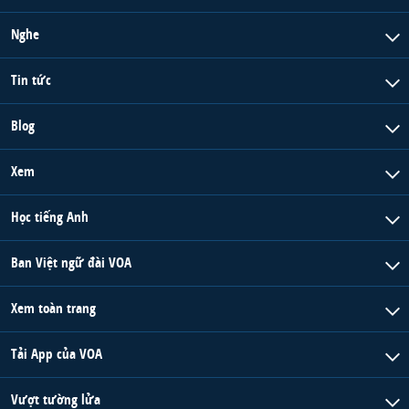
Nghe
Tin tức
Blog
Xem
Học tiếng Anh
Ban Việt ngữ đài VOA
Xem toàn trang
Tải App của VOA
Vượt tường lửa