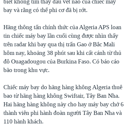
biết không tìm thấy dấu vết nào của chiếc máy
QUAN HỆ VIỆT MỸ
bay và rằng có thể phi cơ đã bị rớt.
Hãng thông tấn chính thức của Algeria APS loan
tin chiếc máy bay lần cuối cùng được nhìn thấy
trên radar khi bay qua thị trấn Gao ở Bắc Mali
hôm nay, khoảng 38 phút sau khi cất cánh từ thủ
đô Ouagadougou của Burkina Faso. Có báo cáo
bão trong khu vực.
Chiếc máy bay do hãng hàng không Algeria thuê
bao từ hãng hàng không Swiftair, Tây Ban Nha.
Hai hãng hàng không này cho hay máy bay chở 6
thành viên phi hành đoàn người Tây Ban Nha và
110 hành khách.