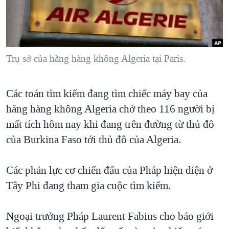
TẠI
VIDEO
"Tìm"
NGƯỜI VIỆT HẢI NGOẠI
HÀNH TRÌNH BẦU CỬ 2024
NGHE
ĐỜI SỐNG
MỘT NĂM CHIẾN TRANH TẠI DẢI GAZA
KINH TẾ
MẠNG XÃ HỘI
Trụ sở của hãng hàng không Algeria tại Paris.
GIẢI MÃ VÀNH ĐAI & CON ĐƯỜNG
KHOA HỌC
NGÀY TỊ NẠN THẾ GIỚI
SỨC KHOẺ
Các toán tìm kiếm đang tìm chiếc máy bay của
TRỊNH VĨNH BÌNH - NGƯỜI HẠ 'BÊN THẮNG CUỘC'
Ngôn ngữ khác
VĂN HOÁ
hãng hàng không Algeria chở theo 116 người bị
GROUND ZERO – XƯA VÀ NAY
THỂ THAO
mất tích hôm nay khi đang trên đường từ thủ đô
CHI PHÍ CHIẾN TRANH AFGHANISTAN
của Burkina Faso tới thủ đô của Algeria.
GIÁO DỤC
CÁC GIÁ TRỊ CỘNG HÒA Ở VIỆT NAM
Các phản lực cơ chiến đấu của Pháp hiện diện ở
THƯỢNG ĐỈNH TRUMP-KIM TẠI VIỆT NAM
Tây Phi đang tham gia cuộc tìm kiếm.
TRỊNH VĨNH BÌNH VS. CHÍNH PHỦ VIỆT NAM
NGƯ DÂN VIỆT VÀ LÀN SÓNG TRỘM HẢI SÂM
Ngoại trưởng Pháp Laurent Fabius cho báo giới
BÊN KIA QUỐC LỘ: TIẾNG VỌNG TỪ NÔNG THÔN MỸ