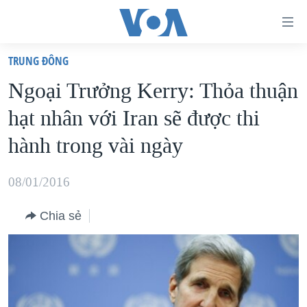
Đường
dẫn
TRUNG ÐÔNG
truy
TRANG CHỦ
Ngoại Trưởng Kerry: Thỏa thuận
cập
VIỆT NAM
hạt nhân với Iran sẽ được thi
Tới
HOA KỲ
nội
hành trong vài ngày
BIỂN ĐÔNG
dung
THẾ GIỚI
chính
08/01/2016
BLOG
Tới
Chia sẻ
điều
DIỄN ĐÀN
hướng
MỤC
chính
CHUYÊN ĐỀ
TỰ DO BÁO CHÍ
Đi
HỌC TIẾNG ANH
VẠCH TRẦN TIN GIẢ
CHIẾN TRANH THƯƠNG MẠI CỦA MỸ: QUÁ KHỨ VÀ HIỆN
tới