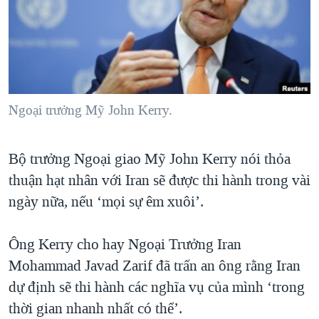
TẠI
VIDEO
"Tìm"
NGƯỜI VIỆT HẢI NGOẠI
HÀNH TRÌNH BẦU CỬ 2024
NGHE
ĐỜI SỐNG
MỘT NĂM CHIẾN TRANH TẠI DẢI GAZA
KINH TẾ
MẠNG XÃ HỘI
GIẢI MÃ VÀNH ĐAI & CON ĐƯỜNG
KHOA HỌC
NGÀY TỊ NẠN THẾ GIỚI
Ngoại trưởng Mỹ John Kerry.
SỨC KHOẺ
TRỊNH VĨNH BÌNH - NGƯỜI HẠ 'BÊN THẮNG CUỘC'
Ngôn ngữ khác
VĂN HOÁ
Bộ trưởng Ngoại giao Mỹ John Kerry nói thỏa
GROUND ZERO – XƯA VÀ NAY
THỂ THAO
thuận hạt nhân với Iran sẽ được thi hành trong vài
CHI PHÍ CHIẾN TRANH AFGHANISTAN
GIÁO DỤC
ngày nữa, nếu ‘mọi sự êm xuôi’.
CÁC GIÁ TRỊ CỘNG HÒA Ở VIỆT NAM
THƯỢNG ĐỈNH TRUMP-KIM TẠI VIỆT NAM
Ông Kerry cho hay Ngoại Trưởng Iran
TRỊNH VĨNH BÌNH VS. CHÍNH PHỦ VIỆT NAM
Mohammad Javad Zarif đã trấn an ông rằng Iran
dự định sẽ thi hành các nghĩa vụ của mình ‘trong
NGƯ DÂN VIỆT VÀ LÀN SÓNG TRỘM HẢI SÂM
thời gian nhanh nhất có thể’.
BÊN KIA QUỐC LỘ: TIẾNG VỌNG TỪ NÔNG THÔN MỸ