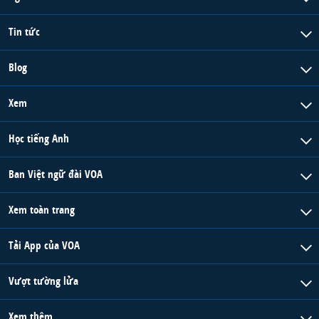
Tin tức
Blog
Xem
Học tiếng Anh
Ban Việt ngữ đài VOA
Xem toàn trang
Tải App của VOA
Vượt tường lửa
Xem thêm