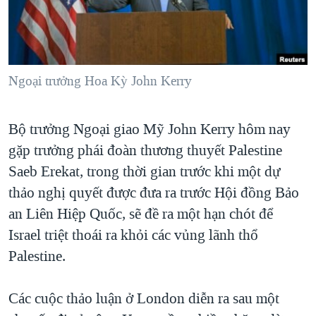
TẠI
VIDEO
"Tìm"
NGƯỜI VIỆT HẢI NGOẠI
HÀNH TRÌNH BẦU CỬ 2024
NGHE
ĐỜI SỐNG
MỘT NĂM CHIẾN TRANH TẠI DẢI GAZA
KINH TẾ
MẠNG XÃ HỘI
Ngoại trưởng Hoa Kỳ John Kerry
GIẢI MÃ VÀNH ĐAI & CON ĐƯỜNG
KHOA HỌC
NGÀY TỊ NẠN THẾ GIỚI
SỨC KHOẺ
Bộ trưởng Ngoại giao Mỹ John Kerry hôm nay
TRỊNH VĨNH BÌNH - NGƯỜI HẠ 'BÊN THẮNG CUỘC'
Ngôn ngữ khác
VĂN HOÁ
gặp trưởng phái đoàn thương thuyết Palestine
GROUND ZERO – XƯA VÀ NAY
THỂ THAO
Saeb Erekat, trong thời gian trước khi một dự
CHI PHÍ CHIẾN TRANH AFGHANISTAN
thảo nghị quyết được đưa ra trước Hội đồng Bảo
GIÁO DỤC
CÁC GIÁ TRỊ CỘNG HÒA Ở VIỆT NAM
an Liên Hiệp Quốc, sẽ đề ra một hạn chót để
Israel triệt thoái ra khỏi các vủng lãnh thổ
THƯỢNG ĐỈNH TRUMP-KIM TẠI VIỆT NAM
Palestine.
TRỊNH VĨNH BÌNH VS. CHÍNH PHỦ VIỆT NAM
NGƯ DÂN VIỆT VÀ LÀN SÓNG TRỘM HẢI SÂM
Các cuộc thảo luận ở London diễn ra sau một
BÊN KIA QUỐC LỘ: TIẾNG VỌNG TỪ NÔNG THÔN MỸ