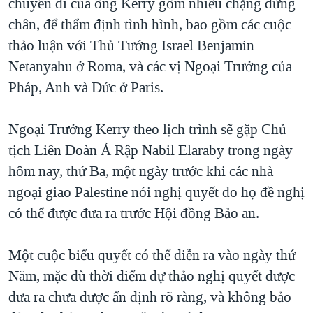
chuyến đi của ông Kerry gồm nhiều chặng dừng
QUAN HỆ VIỆT MỸ
chân, để thẩm định tình hình, bao gồm các cuộc
thảo luận với Thủ Tướng Israel Benjamin
Netanyahu ở Roma, và các vị Ngoại Trưởng của
Pháp, Anh và Đức ở Paris.
Ngoại Trưởng Kerry theo lịch trình sẽ gặp Chủ
tịch Liên Đoàn Ả Rập Nabil Elaraby trong ngày
hôm nay, thứ Ba, một ngày trước khi các nhà
ngoại giao Palestine nói nghị quyết do họ đề nghị
có thể được đưa ra trước Hội đồng Bảo an.
Một cuộc biểu quyết có thể diễn ra vào ngày thứ
Năm, mặc dù thời điểm dự thảo nghị quyết được
đưa ra chưa được ấn định rõ ràng, và không bảo