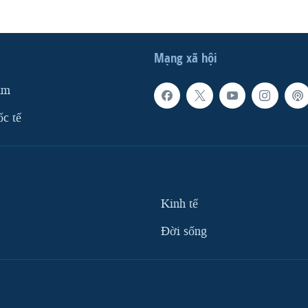
Mạng xã hội
am
ốc tế
Kinh tế
Ðời sống