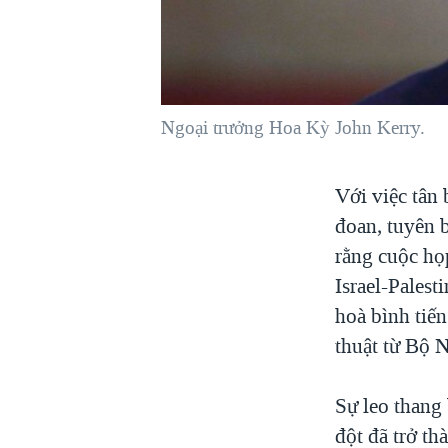
VIỆT NAM
NGƯ DÂN VIỆT VÀ LÀN SÓNG
TRỘM HẢI SÂM
BÊN KIA QUỐC LỘ: TIẾNG VỌNG
Ngoại trưởng Hoa Kỳ John Kerry.
TỪ NÔNG THÔN MỸ
QUAN HỆ VIỆT MỸ
Với việc tân
đoan, tuyên b
rằng cuộc họ
Israel-Palest
hoà bình tiế
thuật từ Bộ 
Sự leo thang 
đột đã trở th