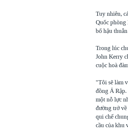
Tuy nhiên, cá
Quốc phòng I
bố hậu thuẫn 
Trong lúc ch
John Kerry c
cuộc hoà đàm 
"Tôi sẽ làm v
đồng Ả Rập. 
một nỗ lực n
đường trở về 
qui chế chun
cầu của khu 