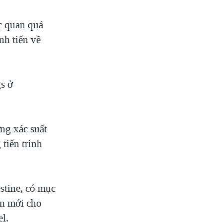
c quan quá
nh tiến về
s ở
ng xác suất
tiến trình
stine, có mục
ện mới cho
el.