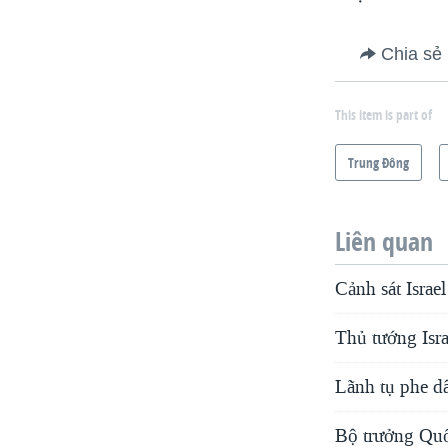
Chia sẻ
This item is part of
Trung Ðông
Liên quan
Cảnh sát Israe
Thủ tướng Isra
Lãnh tụ phe dâ
Bộ trưởng Quố