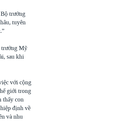
n Bộ trưởng
hâu, tuyên
.”
i trưởng Mỹ
i, sau khi
việc với cộng
hế giới trong
n thấy con
 hiệp định về
ên và nhu