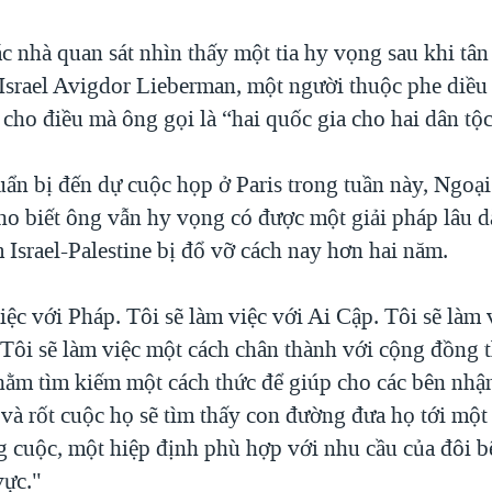
c nhà quan sát nhìn thấy một tia hy vọng sau khi tâ
srael Avigdor Lieberman, một người thuộc phe diều 
cho điều mà ông gọi là “hai quốc gia cho hai dân tộc
uẩn bị đến dự cuộc họp ở Paris trong tuần này, Ngoạ
ho biết ông vẫn hy vọng có được một giải pháp lâu dà
Israel-Palestine bị đổ vỡ cách nay hơn hai năm.
iệc với Pháp. Tôi sẽ làm việc với Ai Cập. Tôi sẽ làm 
Tôi sẽ làm việc một cách chân thành với cộng đồng t
hằm tìm kiếm một cách thức để giúp cho các bên nhậ
và rốt cuộc họ sẽ tìm thấy con đường đưa họ tới một
g cuộc, một hiệp định phù hợp với nhu cầu của đôi b
vực."