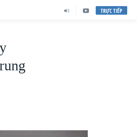
TRỰC TIẾP
hy
Trung