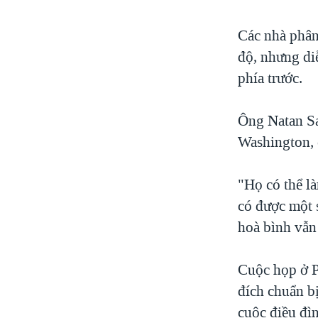
Các nhà phân
độ, nhưng diễ
phía trước.
Ông Natan Sa
Washington, 
"Họ có thể l
có được một 
hoà bình vẫn
Cuộc họp ở Pa
đích chuẩn b
cuộc điều đìn