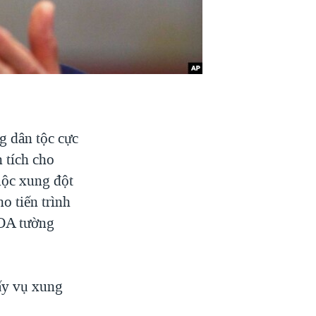
g dân tộc cực
 tích cho
uộc xung đột
o tiến trình
VOA tường
hấy vụ xung