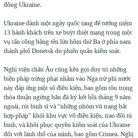
đông Ukraine.
QUAN HỆ VIỆT MỸ
Ukraine dành một ngày quốc tang để tưởng niệm
13 hành khách trên xe buýt thiệt mạng trong một
vụ tấn công bằng tên lửa hôm thứ Ba ở phía nam
thành phố Donetsk do phiến quân kiểm soát.
Nghị viện châu Âu cũng kêu gọi duy trì những
biện pháp trừng phạt nhắm vào Nga trừ phi nước
này đáp ứng một số điều kiện, bao gồm tôn trọng
thỏa thuận ngừng bắn đã ký kết hồi tháng 9 năm
ngoái, rút binh sĩ và "những nhóm vũ trang bất
hợp pháp" khỏi khu vực vô điều kiện, trao đổi tù
binh, và khôi phục quyền kiểm soát của Ukraine
đối với lãnh thổ của mình, bao gồm Crimea. Nghị