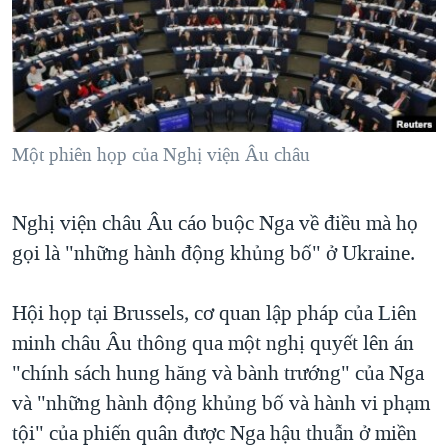
TẠI
VIDEO
"Tìm"
NGƯỜI VIỆT HẢI NGOẠI
HÀNH TRÌNH BẦU CỬ 2024
NGHE
ĐỜI SỐNG
MỘT NĂM CHIẾN TRANH TẠI DẢI GAZA
KINH TẾ
MẠNG XÃ HỘI
GIẢI MÃ VÀNH ĐAI & CON ĐƯỜNG
KHOA HỌC
NGÀY TỊ NẠN THẾ GIỚI
Một phiên họp của Nghị viện Âu châu
SỨC KHOẺ
TRỊNH VĨNH BÌNH - NGƯỜI HẠ 'BÊN THẮNG CUỘC'
Ngôn ngữ khác
VĂN HOÁ
Nghị viện châu Âu cáo buộc Nga về điều mà họ
GROUND ZERO – XƯA VÀ NAY
THỂ THAO
gọi là "những hành động khủng bố" ở Ukraine.
CHI PHÍ CHIẾN TRANH AFGHANISTAN
GIÁO DỤC
CÁC GIÁ TRỊ CỘNG HÒA Ở VIỆT NAM
Hội họp tại Brussels, cơ quan lập pháp của Liên
THƯỢNG ĐỈNH TRUMP-KIM TẠI VIỆT NAM
minh châu Âu thông qua một nghị quyết lên án
TRỊNH VĨNH BÌNH VS. CHÍNH PHỦ VIỆT NAM
"chính sách hung hăng và bành trướng" của Nga
và "những hành động khủng bố và hành vi phạm
NGƯ DÂN VIỆT VÀ LÀN SÓNG TRỘM HẢI SÂM
tội" của phiến quân được Nga hậu thuẫn ở miền
BÊN KIA QUỐC LỘ: TIẾNG VỌNG TỪ NÔNG THÔN MỸ