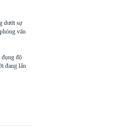
g dưới sự
 phỏng vấn
c đụng độ
ời đang lẩn