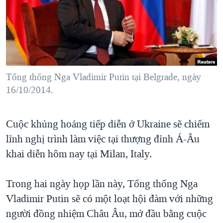
TẠI
VIDEO
"Tìm"
NGƯỜI VIỆT HẢI NGOẠI
HÀNH TRÌNH BẦU CỬ 2024
NGHE
ĐỜI SỐNG
MỘT NĂM CHIẾN TRANH TẠI DẢI GAZA
KINH TẾ
MẠNG XÃ HỘI
GIẢI MÃ VÀNH ĐAI & CON ĐƯỜNG
KHOA HỌC
NGÀY TỊ NẠN THẾ GIỚI
Tổng thống Nga Vladimir Putin tại Belgrade, ngày
SỨC KHOẺ
16/10/2014.
TRỊNH VĨNH BÌNH - NGƯỜI HẠ 'BÊN THẮNG CUỘC'
Ngôn ngữ khác
VĂN HOÁ
GROUND ZERO – XƯA VÀ NAY
THỂ THAO
Cuộc khủng hoảng tiếp diễn ở Ukraine sẽ chiếm
CHI PHÍ CHIẾN TRANH AFGHANISTAN
GIÁO DỤC
lĩnh nghị trình làm việc tại thượng đỉnh Á-Âu
CÁC GIÁ TRỊ CỘNG HÒA Ở VIỆT NAM
khai diễn hôm nay tại Milan, Italy.
THƯỢNG ĐỈNH TRUMP-KIM TẠI VIỆT NAM
Trong hai ngày họp lần này, Tổng thống Nga
TRỊNH VĨNH BÌNH VS. CHÍNH PHỦ VIỆT NAM
Vladimir Putin sẽ có một loạt hội đàm với những
NGƯ DÂN VIỆT VÀ LÀN SÓNG TRỘM HẢI SÂM
người đồng nhiệm Châu Âu, mở đầu bằng cuộc
BÊN KIA QUỐC LỘ: TIẾNG VỌNG TỪ NÔNG THÔN MỸ