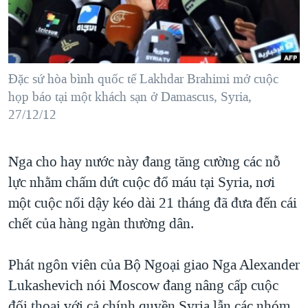
TẠI
VIDEO
"Tìm"
NGƯỜI VIỆT HẢI NGOẠI
HÀNH TRÌNH BẦU CỬ 2024
NGHE
ĐỜI SỐNG
MỘT NĂM CHIẾN TRANH TẠI DẢI GAZA
KINH TẾ
MẠNG XÃ HỘI
Đặc sứ hòa bình quốc tế Lakhdar Brahimi mở cuộc
GIẢI MÃ VÀNH ĐAI & CON ĐƯỜNG
KHOA HỌC
họp báo tại một khách sạn ở Damascus, Syria,
NGÀY TỊ NẠN THẾ GIỚI
27/12/12
SỨC KHOẺ
TRỊNH VĨNH BÌNH - NGƯỜI HẠ 'BÊN THẮNG CUỘC'
Ngôn ngữ khác
VĂN HOÁ
GROUND ZERO – XƯA VÀ NAY
Nga cho hay nước này đang tăng cường các nỗ
THỂ THAO
CHI PHÍ CHIẾN TRANH AFGHANISTAN
lực nhằm chấm dứt cuộc đổ máu tại Syria, nơi
GIÁO DỤC
một cuộc nổi dậy kéo dài 21 tháng đã đưa đến cái
CÁC GIÁ TRỊ CỘNG HÒA Ở VIỆT NAM
chết của hàng ngàn thường dân.
THƯỢNG ĐỈNH TRUMP-KIM TẠI VIỆT NAM
TRỊNH VĨNH BÌNH VS. CHÍNH PHỦ VIỆT NAM
Phát ngôn viên của Bộ Ngoại giao Nga Alexander
NGƯ DÂN VIỆT VÀ LÀN SÓNG TRỘM HẢI SÂM
Lukashevich nói Moscow đang nâng cấp cuộc
BÊN KIA QUỐC LỘ: TIẾNG VỌNG TỪ NÔNG THÔN MỸ
đối thoại với cả chính quyền Syria lẫn các nhóm