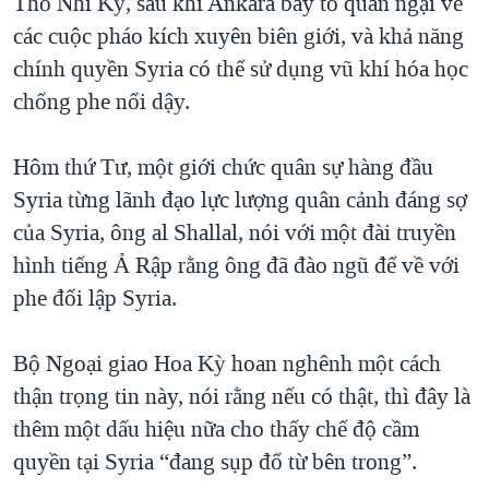
Thổ Nhĩ Kỳ, sau khi Ankara bày tỏ quan ngại về
các cuộc pháo kích xuyên biên giới, và khả năng
chính quyền Syria có thể sử dụng vũ khí hóa học
chống phe nổi dậy.
Hôm thứ Tư, một giới chức quân sự hàng đầu
Syria từng lãnh đạo lực lượng quân cảnh đáng sợ
của Syria, ông al Shallal, nói với một đài truyền
hình tiếng Ả Rập rằng ông đã đào ngũ để về với
phe đối lập Syria.
Bộ Ngoại giao Hoa Kỳ hoan nghênh một cách
thận trọng tin này, nói rằng nếu có thật, thì đây là
thêm một dấu hiệu nữa cho thấy chế độ cầm
quyền tại Syria “đang sụp đổ từ bên trong”.