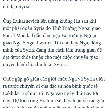
đối lập Syria.
QUAN HỆ VIỆT MỸ
Ông Lukashevich lên tiếng không lâu sau khi
một phái đoàn Syria do Thứ Trưởng Ngoại giao
Faisal Maqdad dẫn đầu, gặp Bộ trưởng Ngoại
giao Nga Sergei Lavrov. Tin cho hay Nga, đồng
minh của Syria, đang tìm cách làm trung gian để
đạt được thỏa thuận cho một cuộc chuyển giao
quyền hành hòa bình tại Syria.
Cuộc gặp gỡ giữa các giới chức Nga và Syria diễn
ra trước chuyến đi của đặc sứ hòa bình quốc tế
Lakhdar Brahimi tới Nga vào ngày thứ Bảy tới
đây. Dự kiến ông Brahimi sẽ thảo luận về các giải
pháp có thể có để giải quyết cuộc khủng hoảng ở