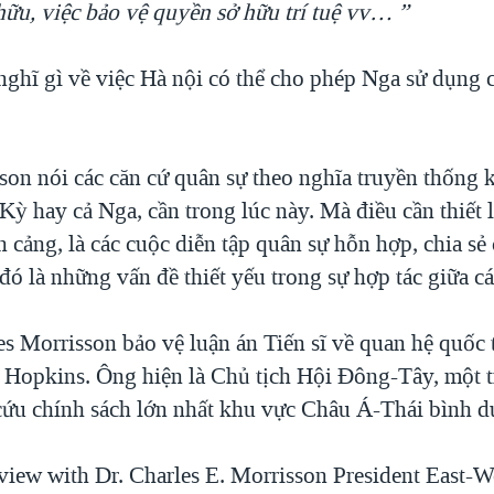
hữu, việc bảo vệ quyền sở hữu trí tuệ vv… ”
ghĩ gì về việc Hà nội có thể cho phép Nga sử dụng
ison nói các căn cứ quân sự theo nghĩa truyền thống 
ỳ hay cả Nga, cần trong lúc này. Mà điều cần thiết l
n cảng, là các cuộc diễn tập quân sự hỗn hợp, chia sẻ 
ó là những vấn đề thiết yếu trong sự hợp tác giữa c
es Morrisson bảo vệ luận án Tiến sĩ về quan hệ quốc t
 Hopkins. Ông hiện là Chủ tịch Hội Đông-Tây, một 
cứu chính sách lớn nhất khu vực Châu Á-Thái bình d
view with Dr. Charles E. Morrisson President East-W