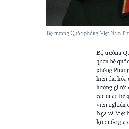
VIỆT NAM
NGƯ DÂN VIỆT VÀ LÀN SÓNG
TRỘM HẢI SÂM
Bộ trưởng Quốc phòng Việt Nam P
BÊN KIA QUỐC LỘ: TIẾNG VỌNG
TỪ NÔNG THÔN MỸ
QUAN HỆ VIỆT MỸ
Bộ trưởng Qu
quan hệ quốc
phòng Phùng 
hiện đại hóa 
hưởng gì tới
các quan hệ 
viện nghiên 
Nga và Việt 
lợi quốc gia 