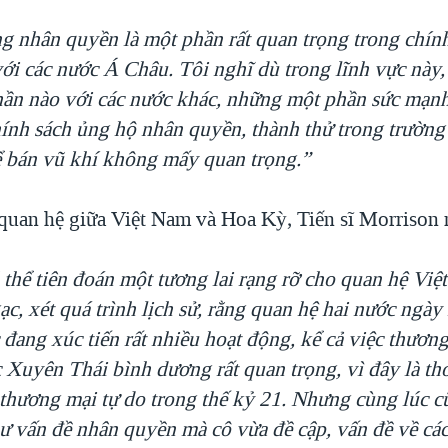
ng nhân quyền là một phần rất quan trọng trong chín
ới các nước Á Châu. Tôi nghĩ dù trong lĩnh vực này
hần nào với các nước khác, những một phần sức mạn
hính sách ủng hộ nhân quyền, thành thử trong trường
ể bán vũ khí không mấy quan trọng.”
 quan hệ giữa Việt Nam và Hoa Kỳ, Tiến sĩ Morrison 
 thể tiên đoán một tương lai rạng rỡ cho quan hệ Việ
c, xét quá trình lịch sử, rằng quan hệ hai nước ngày
đang xúc tiến rất nhiều hoạt động, kể cả việc thương
c Xuyên Thái bình dương rất quan trọng, vì đây là th
thương mại tự do trong thế kỷ 21. Nhưng cùng lúc c
hư vấn đề nhân quyền mà cô vừa đề cập, vấn đề về cá