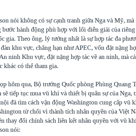
ison nói không có sự cạnh tranh giữa Nga và Mỹ, mà
 bước hành động phù hợp với lối diễn giải của riêng
ốc gia. Theo ông, lý tưởng nhất là sự hợp tác đa phư
n đàn khu vực, chẳng hạn như APEC, vốn đặt nặng hợp
An ninh Khu vực, đặt nặng hợp tác về an ninh, mà c
c khác có thể tham gia.
họp hôm qua, Bộ trưởng Quốc phòng Phùng Quang 
 sẽ tiếp tục mua vũ khí và thiết bị quân sự của Nga, 
 nội đã tìm cách vận động Washington cung cấp vũ kh
hington từ chối vì thành tích nhân quyền của Việt 
ên thay đổi chính sách liên kết nhân quyền với vũ kh
son nói: