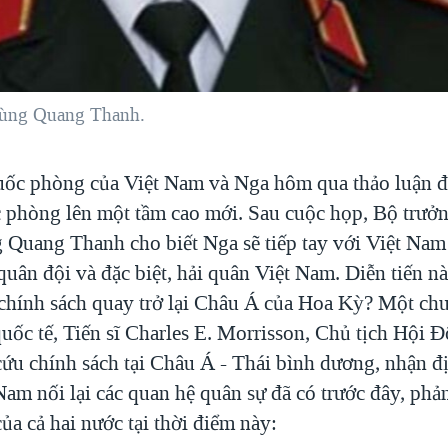
hùng Quang Thanh.
ốc phòng của Việt Nam và Nga hôm qua thảo luận đ
 phòng lên một tầm cao mới. Sau cuộc họp, Bộ trưở
Quang Thanh cho biết Nga sẽ tiếp tay với Việt Nam 
quân đội và đặc biệt, hải quân Việt Nam. Diễn tiến n
 chính sách quay trở lại Châu Á của Hoa Kỳ? Một ch
quốc tế, Tiến sĩ Charles E. Morrisson, Chủ tịch Hội 
cứu chính sách tại Châu Á - Thái bình dương, nhận đ
Nam nối lại các quan hệ quân sự đã có trước đây, ph
của cả hai nước tại thời điểm này: