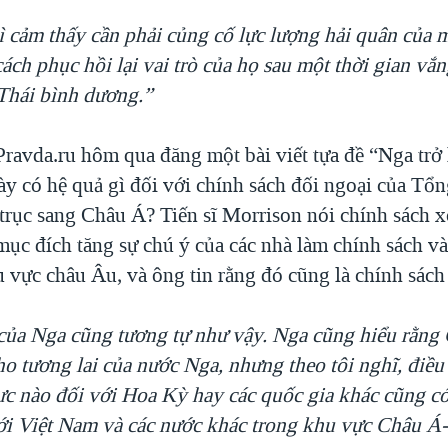
ì cảm thấy cần phải củng cố lực lượng hải quân của 
ách phục hồi lại vai trò của họ sau một thời gian vắn
Thái bình dương.”
ravda.ru hôm qua đăng một bài viết tựa đề “Nga trở l
ày có hệ quả gì đối với chính sách đối ngoại của Tổ
rục sang Châu Á? Tiến sĩ Morrison nói chính sách x
ục đích tăng sự chú ý của các nhà làm chính sách v
u vực châu Âu, và ông tin rằng đó cũng là chính sách
của Nga cũng tương tự như vậy. Nga cũng hiểu rằng 
ho tương lai của nước Nga, nhưng theo tôi nghĩ, điề
cực nào đối với Hoa Kỳ hay các quốc gia khác cũng c
ới Việt Nam và các nước khác trong khu vực Châu Á