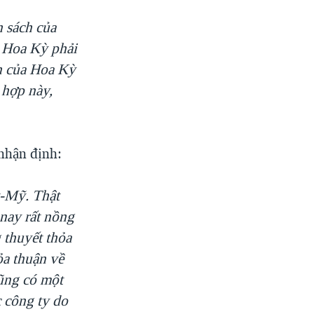
h sách của
, Hoa Kỳ phải
h của Hoa Kỳ
 hợp này,
nhận định:
t-Mỹ. Thật
 nay rất nồng
 thuyết thỏa
ỏa thuận về
ũng có một
c công ty do