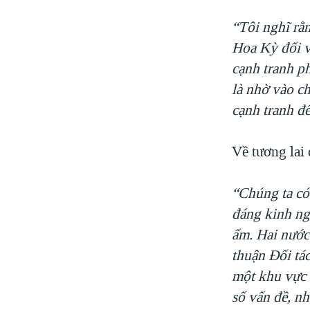
“Tôi nghĩ rằ
Hoa Kỳ đối v
cạnh tranh p
là nhờ vào c
cạnh tranh đ
Về tương lai
“Chúng ta có
đáng kinh ngạ
ấm. Hai nước 
thuận Đối tá
một khu vực 
số vấn đề, n