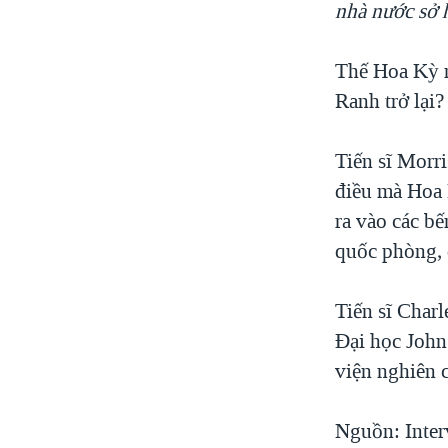
nhà nước sở 
Thế Hoa Kỳ n
Ranh trở lại?
Tiến sĩ Morr
điều mà Hoa K
ra vào các bế
quốc phòng, đ
Tiến sĩ Charl
Đại học John
viện nghiên 
Nguồn: Inter