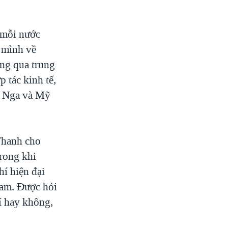
 mỗi nước
 mình về
ơng qua trung
 tác kinh tế,
ả Nga và Mỹ
Thanh cho
trong khi
í hiện đại
Nam. Được hỏi
í hay không,