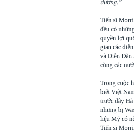
dương.”
Tiến sĩ Morr
đều có những
quyền lợi qu
gian các diễ
và Diễn Đàn 
cùng các nướ
Trong cuộc 
biết Việt Nam
trước đây Hà
nhưng bị Was
liệu Mỹ có n
Tiến sĩ Morri