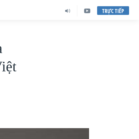
TRỰC TIẾP
a
iệt