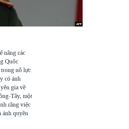
ể nâng các
ng Quốc
trong nỗ lực
ày có ảnh
uyên gia về
Đông-Tây, một
ịnh rằng việc
ản ánh quyền