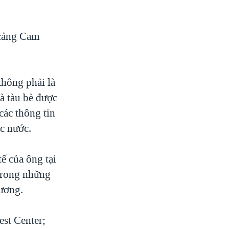
 cảng Cam
không phải là
à tàu bè được
các thông tin
ác nước.
ế của ông tại
trong những
ương.
est Center;