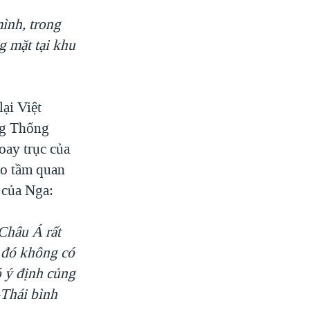
mình, trong
g mặt tại khu
ại Việt
ng Thống
oay trục của
ào tầm quan
 của Nga:
Châu Á rất
u đó không có
ó ý định củng
-Thái bình