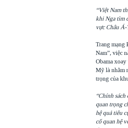
“Việt Nam th
khi Nga tìm c
vực Châu Á-
Trang mạng P
Nam”, việc n
Obama xoay t
Mỹ là nhằm m
trọng của kh
“Chính sách 
quan trọng c
hệ quả tiêu 
cố quan hệ v