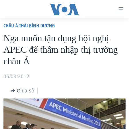
Đường
dẫn
CHÂU Á-THÁI BÌNH DƯƠNG
truy
TRANG CHỦ
Nga muốn tận dụng hội nghị
cập
VIỆT NAM
APEC để thâm nhập thị trường
Tới
HOA KỲ
nội
châu Á
BIỂN ĐÔNG
dung
THẾ GIỚI
chính
06/09/2012
BLOG
Tới
Chia sẻ
điều
DIỄN ĐÀN
hướng
MỤC
chính
CHUYÊN ĐỀ
TỰ DO BÁO CHÍ
Đi
HỌC TIẾNG ANH
VẠCH TRẦN TIN GIẢ
CHIẾN TRANH THƯƠNG MẠI CỦA MỸ: QUÁ KHỨ VÀ HIỆN
tới