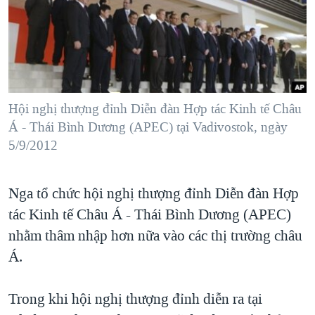
TẠI
VIDEO
"Tìm"
NGƯỜI VIỆT HẢI NGOẠI
HÀNH TRÌNH BẦU CỬ 2024
NGHE
ĐỜI SỐNG
MỘT NĂM CHIẾN TRANH TẠI DẢI GAZA
KINH TẾ
MẠNG XÃ HỘI
GIẢI MÃ VÀNH ĐAI & CON ĐƯỜNG
KHOA HỌC
NGÀY TỊ NẠN THẾ GIỚI
Hội nghị thượng đỉnh Diễn đàn Hợp tác Kinh tế Châu
SỨC KHOẺ
Á - Thái Bình Dương (APEC) tại Vadivostok, ngày
TRỊNH VĨNH BÌNH - NGƯỜI HẠ 'BÊN THẮNG CUỘC'
Ngôn ngữ khác
VĂN HOÁ
5/9/2012
GROUND ZERO – XƯA VÀ NAY
THỂ THAO
CHI PHÍ CHIẾN TRANH AFGHANISTAN
Nga tổ chức hội nghị thượng đỉnh Diễn đàn Hợp
GIÁO DỤC
CÁC GIÁ TRỊ CỘNG HÒA Ở VIỆT NAM
tác Kinh tế Châu Á - Thái Bình Dương (APEC)
THƯỢNG ĐỈNH TRUMP-KIM TẠI VIỆT NAM
nhằm thâm nhập hơn nữa vào các thị trường châu
Á.
TRỊNH VĨNH BÌNH VS. CHÍNH PHỦ VIỆT NAM
NGƯ DÂN VIỆT VÀ LÀN SÓNG TRỘM HẢI SÂM
Trong khi hội nghị thượng đỉnh diễn ra tại
BÊN KIA QUỐC LỘ: TIẾNG VỌNG TỪ NÔNG THÔN MỸ