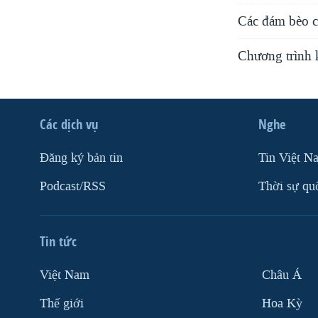
Các đám bèo c
Chương trình 
Các dịch vụ
Nghe
Ðăng ký bản tin
Tin Việt N
Podcast/RSS
Thời sự qu
Tin tức
Việt Nam
Châu Á
Thế giới
Hoa Kỳ