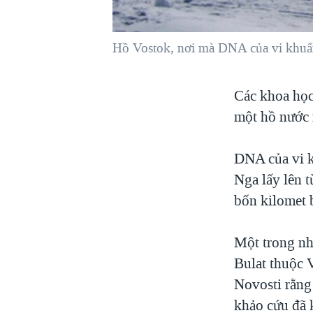
VIỆT NAM
NGƯ DÂN VIỆT VÀ LÀN SÓNG
Hồ Vostok, nơi mà DNA của vi khuẩn
TRỘM HẢI SÂM
BÊN KIA QUỐC LỘ: TIẾNG VỌNG
Các khoa học
TỪ NÔNG THÔN MỸ
một hồ nước n
QUAN HỆ VIỆT MỸ
DNA của vi k
Nga lấy lên 
bốn kilomet 
Một trong nh
Bulat thuộc 
Novosti rằng 
khảo cứu đã 