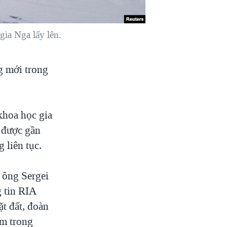
ia Nga lấy lên.
g mới trong
khoa học gia
 được gần
liên tục.
 ông Sergei
g tin RIA
ặt đất, đoàn
ìm trong