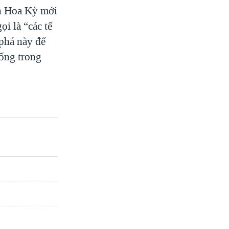
n Hoa Kỳ mới
i là “các tế
phá này để
sống trong