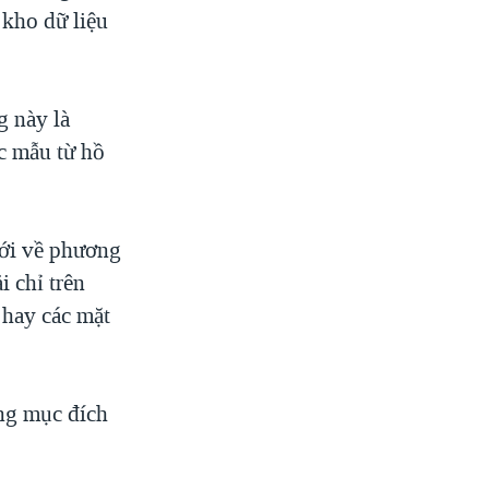
 kho dữ liệu
g này là
c mẫu từ hồ
mới về phương
i chỉ trên
 hay các mặt
ng mục đích