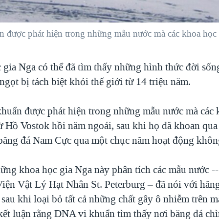
 được phát hiện trong những mẫu nước mà các khoa học g
 gia Nga có thể đã tìm thấy những hình thức đời sốn
gọt bị tách biệt khỏi thế giới từ 14 triệu năm.
huẩn được phát hiện trong những mẫu nước mà các 
từ Hồ Vostok hồi năm ngoái, sau khi họ đã khoan qua
băng đá Nam Cực qua một chục năm hoạt động không 
ững khoa học gia Nga này phân tích các mẫu nước --
Viện Vật Lý Hạt Nhân St. Peterburg – đã nói với hãn
sau khi loại bỏ tất cả những chất gây ô nhiễm trên m
kết luận rằng DNA vi khuẩn tìm thấy nơi băng đá ch