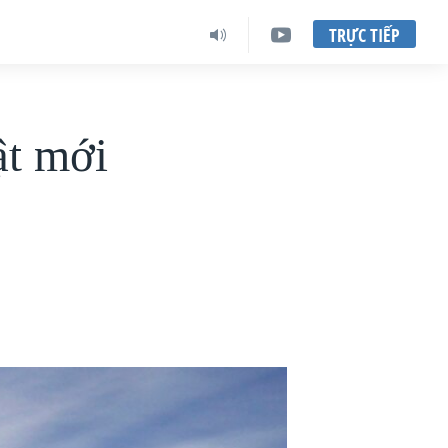
TRỰC TIẾP
ật mới