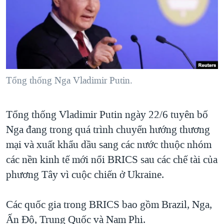
TẠI
VIDEO
"Tìm"
NGƯỜI VIỆT HẢI NGOẠI
HÀNH TRÌNH BẦU CỬ 2024
NGHE
ĐỜI SỐNG
MỘT NĂM CHIẾN TRANH TẠI DẢI GAZA
KINH TẾ
MẠNG XÃ HỘI
GIẢI MÃ VÀNH ĐAI & CON ĐƯỜNG
KHOA HỌC
NGÀY TỊ NẠN THẾ GIỚI
Tổng thống Nga Vladimir Putin.
SỨC KHOẺ
TRỊNH VĨNH BÌNH - NGƯỜI HẠ 'BÊN THẮNG CUỘC'
Ngôn ngữ khác
VĂN HOÁ
GROUND ZERO – XƯA VÀ NAY
Tổng thống Vladimir Putin ngày 22/6 tuyên bố
THỂ THAO
Nga đang trong quá trình chuyển hướng thương
CHI PHÍ CHIẾN TRANH AFGHANISTAN
GIÁO DỤC
mại và xuất khẩu dầu sang các nước thuộc nhóm
CÁC GIÁ TRỊ CỘNG HÒA Ở VIỆT NAM
các nền kinh tế mới nổi BRICS sau các chế tài của
THƯỢNG ĐỈNH TRUMP-KIM TẠI VIỆT NAM
phương Tây vì cuộc chiến ở Ukraine.
TRỊNH VĨNH BÌNH VS. CHÍNH PHỦ VIỆT NAM
NGƯ DÂN VIỆT VÀ LÀN SÓNG TRỘM HẢI SÂM
Các quốc gia trong BRICS bao gồm Brazil, Nga,
Ấn Độ, Trung Quốc và Nam Phi.
BÊN KIA QUỐC LỘ: TIẾNG VỌNG TỪ NÔNG THÔN MỸ