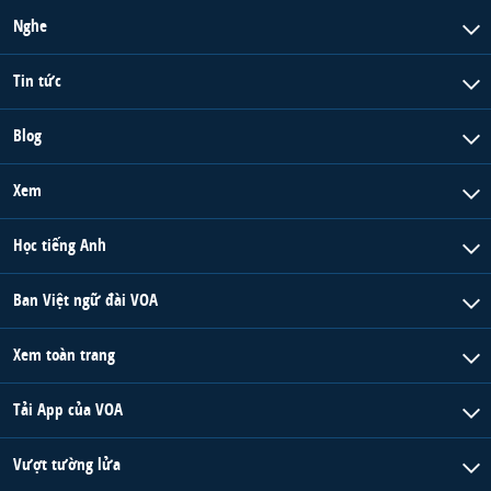
Nghe
Tin tức
Blog
Xem
Học tiếng Anh
Ban Việt ngữ đài VOA
Xem toàn trang
Tải App của VOA
Vượt tường lửa