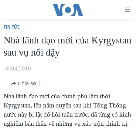
Đường
dẫn
TIN TỨC
truy
TRANG CHỦ
Nhà lãnh đạo mới của Kyrgystan
cập
VIỆT NAM
sau vụ nổi dậy
Tới
HOA KỲ
nội
BIỂN ĐÔNG
16/04/2010
dung
THẾ GIỚI
chính
Chia sẻ
BLOG
Tới
Nhà lãnh đạo mới của chính phủ lâm thời
điều
DIỄN ĐÀN
Kyrgystan, lên nắm quyền sau khi Tổng Thống
hướng
MỤC
nước này bị lật đổ hồi tuần trước, đã từng có kinh
chính
CHUYÊN ĐỀ
TỰ DO BÁO CHÍ
nghiệm bản thân về những vụ xáo trộn chính trị.
Đi
HỌC TIẾNG ANH
VẠCH TRẦN TIN GIẢ
CHIẾN TRANH THƯƠNG MẠI CỦA MỸ: QUÁ KHỨ VÀ HIỆN
tới