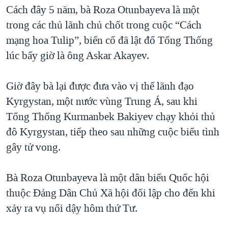
TẠI
Cách đây 5 năm, bà Roza Otunbayeva là một
VIDEO
"Tìm"
NGƯỜI VIỆT HẢI NGOẠI
HÀNH TRÌNH BẦU CỬ 2024
trong các thủ lãnh chủ chốt trong cuộc “Cách
NGHE
ĐỜI SỐNG
mạng hoa Tulip”, biến cố đã lật đổ Tổng Thống
MỘT NĂM CHIẾN TRANH TẠI DẢI GAZA
KINH TẾ
lúc bấy giờ là ông Askar Akayev.
MẠNG XÃ HỘI
GIẢI MÃ VÀNH ĐAI & CON ĐƯỜNG
KHOA HỌC
NGÀY TỊ NẠN THẾ GIỚI
Giờ đây bà lại được đưa vào vị thế lãnh đạo
SỨC KHOẺ
TRỊNH VĨNH BÌNH - NGƯỜI HẠ 'BÊN THẮNG CUỘC'
Kyrgystan, một nước vùng Trung Á, sau khi
Ngôn ngữ khác
VĂN HOÁ
GROUND ZERO – XƯA VÀ NAY
Tổng Thống Kurmanbek Bakiyev chạy khỏi thủ
THỂ THAO
đô Kyrgystan, tiếp theo sau những cuộc biểu tình
CHI PHÍ CHIẾN TRANH AFGHANISTAN
GIÁO DỤC
gây tử vong.
CÁC GIÁ TRỊ CỘNG HÒA Ở VIỆT NAM
THƯỢNG ĐỈNH TRUMP-KIM TẠI VIỆT NAM
Bà Roza Otunbayeva là một dân biểu Quốc hội
TRỊNH VĨNH BÌNH VS. CHÍNH PHỦ VIỆT NAM
thuộc Đảng Dân Chủ Xã hội đối lập cho đến khi
NGƯ DÂN VIỆT VÀ LÀN SÓNG TRỘM HẢI SÂM
xảy ra vụ nổi dậy hôm thứ Tư.
BÊN KIA QUỐC LỘ: TIẾNG VỌNG TỪ NÔNG THÔN MỸ