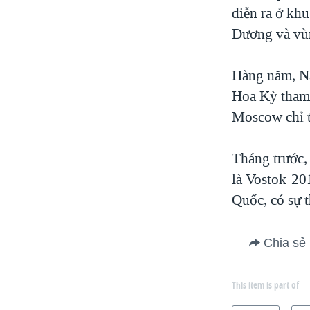
diễn ra ở kh
Dương và vùn
Hàng năm, Na
Hoa Kỳ tham 
Moscow chỉ t
Tháng trước, 
là Vostok-20
Quốc, có sự 
Chia sẻ
This item is part of