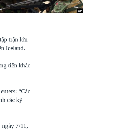
tập trận lớn
ến Iceland.
ơng tiện khác
euters: “Các
nh các kỹ
o ngày 7/11,