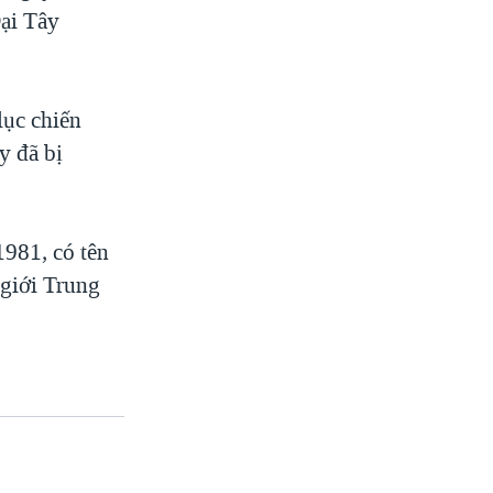
ại Tây
lục chiến
y đã bị
1981, có tên
 giới Trung