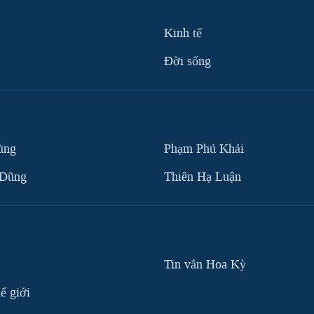
Kinh tế
Ðời sống
ùng
Phạm Phú Khải
 Dũng
Thiên Hạ Luận
Tin vắn Hoa Kỳ
ế giới