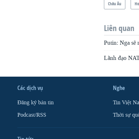
Châu Âu
Ho
Liên quan
Putin: Nga sẽ
Lãnh đạo NATO
Các dịch vụ
Nghe
Ðăng ký bản tin
Tin Việt N
Podcast/RSS
Thời sự qu
Tin tức