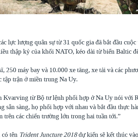
c lực lượng quân sự từ 31 quốc gia đã bắt đầu cuộc 
iều thập kỷ của khối NATO, kéo dài từ biển Baltic đ
ĩ, 250 máy bay và 10.000 xe tăng, xe tải và các phư
c tập trận ở miền trung Na Uy.
in Kvarving từ Bộ tư lệnh phối hợp ở Na Uy nói với R
ng sẵn sàng, họ phối hợp với nhau và bắt đầu thực hà
n trên các chiến trường lớn trong hai tuần tới.”
n có tên
Trident Juncture 2018
dự kiến sẽ kết thúc và