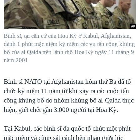
TẠI
VIDEO
"Tìm"
NGƯỜI VIỆT HẢI NGOẠI
HÀNH TRÌNH BẦU CỬ 2024
NGHE
ĐỜI SỐNG
MỘT NĂM CHIẾN TRANH TẠI DẢI GAZA
KINH TẾ
MẠNG XÃ HỘI
Binh sĩ, tại căn cứ của Hoa Kỳ ở Kabul, Afghanistan,
GIẢI MÃ VÀNH ĐAI & CON ĐƯỜNG
KHOA HỌC
dành 1 phút mặc niệm kỷ niệm các vụ tấn công khủng
NGÀY TỊ NẠN THẾ GIỚI
bố của al Qaida trên lãnh thổ Hoa Kỳ ngày 11 tháng 9
SỨC KHOẺ
TRỊNH VĨNH BÌNH - NGƯỜI HẠ 'BÊN THẮNG CUỘC'
năm 2001
Ngôn ngữ khác
VĂN HOÁ
GROUND ZERO – XƯA VÀ NAY
THỂ THAO
Binh sĩ NATO tại Afghanistan hôm thứ Ba đã tổ
CHI PHÍ CHIẾN TRANH AFGHANISTAN
GIÁO DỤC
chức kỷ niệm 11 năm từ khi xảy ra các cuộc tấn
CÁC GIÁ TRỊ CỘNG HÒA Ở VIỆT NAM
công khủng bố do nhóm khủng bố al-Qaida thực
THƯỢNG ĐỈNH TRUMP-KIM TẠI VIỆT NAM
hiện, giết chết gần 3.000 người tại Hoa Kỳ.
TRỊNH VĨNH BÌNH VS. CHÍNH PHỦ VIỆT NAM
NGƯ DÂN VIỆT VÀ LÀN SÓNG TRỘM HẢI SÂM
Tại Kabul, các binh sĩ đa quốc tổ chức một phút
mặc niệm và cùng sát cánh bên nhau giữa lúc
BÊN KIA QUỐC LỘ: TIẾNG VỌNG TỪ NÔNG THÔN MỸ