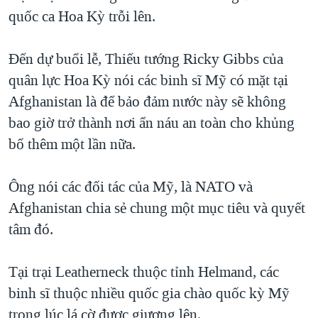
quốc ca Hoa Kỳ trỗi lên.
QUAN HỆ VIỆT MỸ
Đến dự buổi lễ, Thiếu tướng Ricky Gibbs của
quân lực Hoa Kỳ nói các binh sĩ Mỹ có mặt tại
Afghanistan là để bảo đảm nước này sẽ không
bao giờ trở thành nơi ẩn náu an toàn cho khủng
bố thêm một lần nữa.
Ông nói các đối tác của Mỹ, là NATO và
Afghanistan chia sẻ chung một mục tiêu và quyết
tâm đó.
Tại trại Leatherneck thuộc tỉnh Helmand, các
binh sĩ thuộc nhiều quốc gia chào quốc kỳ Mỹ
trong lúc lá cờ được giương lên.