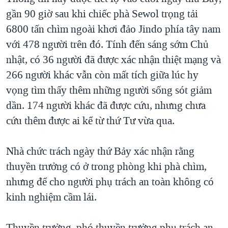
gần 90 giờ sau khi chiếc phà Sewol trọng tải
QUAN HỆ VIỆT MỸ
6800 tấn chìm ngoài khơi đảo Jindo phía tây nam
với 478 người trên đó. Tính đến sáng sớm Chủ
nhật, có 36 người đã được xác nhận thiệt mạng và
266 người khác vẫn còn mất tích giữa lúc hy
vọng tìm thấy thêm những người sống sót giảm
dần. 174 người khác đã được cứu, nhưng chưa
cứu thêm được ai kể từ thứ Tư vừa qua.
Nhà chức trách ngày thứ Bảy xác nhận rằng
thuyền trưởng có ở trong phòng khi phà chìm,
nhưng để cho người phụ trách an toàn không có
kinh nghiệm cầm lái.
Thuyền trưởng, phó thuyền trưởng phụ trách an