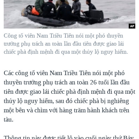
TẠI
VIDEO
"Tìm"
NGƯỜI VIỆT HẢI NGOẠI
HÀNH TRÌNH BẦU CỬ 2024
NGHE
ĐỜI SỐNG
MỘT NĂM CHIẾN TRANH TẠI DẢI GAZA
KINH TẾ
MẠNG XÃ HỘI
Công tố viên Nam Triều Tiên nói một phó thuyền
GIẢI MÃ VÀNH ĐAI & CON ĐƯỜNG
KHOA HỌC
trưởng phụ trách an toàn lần đầu tiên được giao lái
NGÀY TỊ NẠN THẾ GIỚI
chiếc phà định mệnh đi qua một thủy lộ nguy hiểm.
SỨC KHOẺ
TRỊNH VĨNH BÌNH - NGƯỜI HẠ 'BÊN THẮNG CUỘC'
Ngôn ngữ khác
VĂN HOÁ
GROUND ZERO – XƯA VÀ NAY
Các công tố viên Nam Triều Tiên nói một phó
THỂ THAO
CHI PHÍ CHIẾN TRANH AFGHANISTAN
thuyền trưởng phụ trách an toàn 26 tuổi lần đầu
GIÁO DỤC
tiên được giao lái chiếc phà định mệnh đi qua một
CÁC GIÁ TRỊ CỘNG HÒA Ở VIỆT NAM
thủy lộ nguy hiểm, sau đó chiếc phà bị nghiêng
THƯỢNG ĐỈNH TRUMP-KIM TẠI VIỆT NAM
một bên và chìm với hàng trăm hành khách trên
TRỊNH VĨNH BÌNH VS. CHÍNH PHỦ VIỆT NAM
tàu.
NGƯ DÂN VIỆT VÀ LÀN SÓNG TRỘM HẢI SÂM
BÊN KIA QUỐC LỘ: TIẾNG VỌNG TỪ NÔNG THÔN MỸ
Thông tin này được tiết lộ vào cuối ngày thứ Bảy,