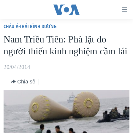
Đường
dẫn
CHÂU Á-THÁI BÌNH DƯƠNG
truy
TRANG CHỦ
Nam Triều Tiên: Phà lật do
cập
VIỆT NAM
người thiếu kinh nghiệm cầm lái
Tới
HOA KỲ
nội
BIỂN ĐÔNG
20/04/2014
dung
THẾ GIỚI
chính
Chia sẻ
BLOG
Tới
điều
DIỄN ĐÀN
hướng
MỤC
chính
CHUYÊN ĐỀ
TỰ DO BÁO CHÍ
Đi
HỌC TIẾNG ANH
VẠCH TRẦN TIN GIẢ
CHIẾN TRANH THƯƠNG MẠI CỦA MỸ: QUÁ KHỨ VÀ HIỆN
tới