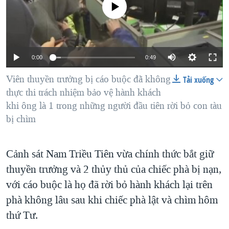
TẠI
No media source currently available
VIDEO
"Tìm"
NGƯỜI VIỆT HẢI NGOẠI
HÀNH TRÌNH BẦU CỬ 2024
NGHE
ĐỜI SỐNG
MỘT NĂM CHIẾN TRANH TẠI DẢI GAZA
KINH TẾ
MẠNG XÃ HỘI
GIẢI MÃ VÀNH ĐAI & CON ĐƯỜNG
0:00
0:49
KHOA HỌC
NGÀY TỊ NẠN THẾ GIỚI
Viên thuyền trưởng bị cáo buộc đã không
Tải xuống
SỨC KHOẺ
thực thi trách nhiệm bảo vệ hành khách
TRỊNH VĨNH BÌNH - NGƯỜI HẠ 'BÊN THẮNG CUỘC'
Ngôn ngữ khác
VĂN HOÁ
khi ông là 1 trong những người đầu tiên rời bỏ con tàu
GROUND ZERO – XƯA VÀ NAY
bị chìm
THỂ THAO
CHI PHÍ CHIẾN TRANH AFGHANISTAN
GIÁO DỤC
CÁC GIÁ TRỊ CỘNG HÒA Ở VIỆT NAM
Cảnh sát Nam Triều Tiên vừa chính thức bắt giữ
thuyền trưởng và 2 thủy thủ của chiếc phà bị nạn,
THƯỢNG ĐỈNH TRUMP-KIM TẠI VIỆT NAM
với cáo buộc là họ đã rời bỏ hành khách lại trên
TRỊNH VĨNH BÌNH VS. CHÍNH PHỦ VIỆT NAM
phà không lâu sau khi chiếc phà lật và chìm hôm
NGƯ DÂN VIỆT VÀ LÀN SÓNG TRỘM HẢI SÂM
thứ Tư.
BÊN KIA QUỐC LỘ: TIẾNG VỌNG TỪ NÔNG THÔN MỸ