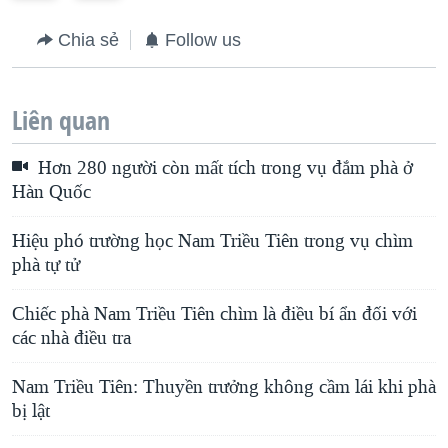
e
x
Chia sẻ
Follow us
v
t
i
s
o
l
Liên quan
u
i
Hơn 280 người còn mất tích trong vụ đắm phà ở
s
d
Hàn Quốc
s
e
l
Hiệu phó trường học Nam Triều Tiên trong vụ chìm
i
phà tự tử
d
Chiếc phà Nam Triều Tiên chìm là điều bí ẩn đối với
e
các nhà điều tra
Nam Triều Tiên: Thuyền trưởng không cầm lái khi phà
bị lật