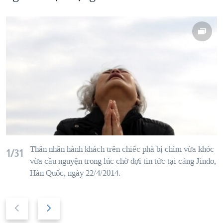
Th
ân nhân
hành khách
trên chiếc
phà
b
ị chìm vừa khóc
1/31
vừa
cầu nguyện
trong l
úc chờ đợi tin tức tại cảng
Jindo
,
Hàn Quốc,
ng
ày 22/4/2014.
P
N
r
e