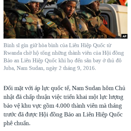
TẠI
VIDEO
"Tìm"
NGƯỜI VIỆT HẢI NGOẠI
HÀNH TRÌNH BẦU CỬ 2024
NGHE
ĐỜI SỐNG
MỘT NĂM CHIẾN TRANH TẠI DẢI GAZA
KINH TẾ
MẠNG XÃ HỘI
GIẢI MÃ VÀNH ĐAI & CON ĐƯỜNG
KHOA HỌC
NGÀY TỊ NẠN THẾ GIỚI
Binh sĩ gìn giữ hòa bình của Liên Hiệp Quốc từ
SỨC KHOẺ
Rwanda chờ hộ tống những thành viên của Hội đồng
TRỊNH VĨNH BÌNH - NGƯỜI HẠ 'BÊN THẮNG CUỘC'
Ngôn ngữ khác
VĂN HOÁ
Bảo an Liên Hiệp Quốc khi họ đến sân bay ở thủ đô
GROUND ZERO – XƯA VÀ NAY
Juba, Nam Sudan, ngày 2 tháng 9, 2016.
THỂ THAO
CHI PHÍ CHIẾN TRANH AFGHANISTAN
GIÁO DỤC
CÁC GIÁ TRỊ CỘNG HÒA Ở VIỆT NAM
Đối mặt với áp lực quốc tế, Nam Sudan hôm Chủ
nhật đã chấp thuận việc triển khai một lực lượng
THƯỢNG ĐỈNH TRUMP-KIM TẠI VIỆT NAM
bảo vệ khu vực gồm 4.000 thành viên mà tháng
TRỊNH VĨNH BÌNH VS. CHÍNH PHỦ VIỆT NAM
trước đã được Hội đồng Bảo an Liên Hiệp Quốc
NGƯ DÂN VIỆT VÀ LÀN SÓNG TRỘM HẢI SÂM
phê chuẩn.
BÊN KIA QUỐC LỘ: TIẾNG VỌNG TỪ NÔNG THÔN MỸ