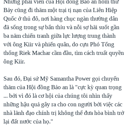
Những phái viên của Hội đồng Bảo an hôm thứ
Bảy cũng đi thăm một trại tị nạn của Liên Hiệp
Quốc ở thủ đô, nơi hàng chục ngàn thường dân
đã sống trong sự bẩn thỉu và nỗi sợ hãi suốt gần
ba năm chiến tranh giữa lực lượng trung thành
với ông Kiir và phiến quân, do cựu Phó Tổng
thống Riek Machar cầm đầu, tìm cách truất quyền
ông Kiir.
Sau đó, Đại sứ Mỹ Samantha Power gọi chuyến
thăm của Hội đồng Bảo an là "cực kỳ quan trọng
... bởi vì đó là cơ hội của chúng tôi nhìn thấy
những hậu quả gây ra cho con người bởi việc các
nhà lãnh đạo chính trị không thể đưa hòa bình trở
lại đất nước của họ."