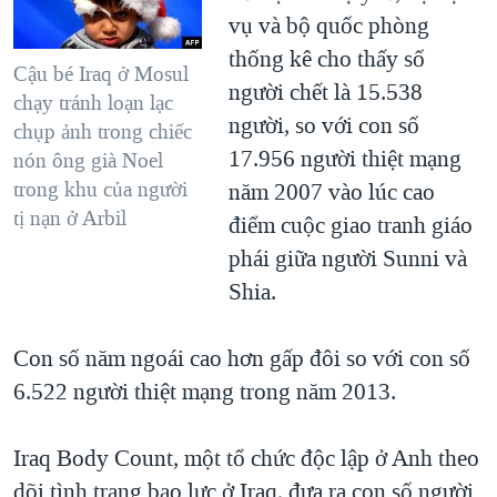
vụ và bộ quốc phòng
QUAN HỆ VIỆT MỸ
thống kê cho thấy số
Cậu bé Iraq ở Mosul
người chết là 15.538
chạy tránh loạn lạc
người, so với con số
chụp ảnh trong chiếc
17.956 người thiệt mạng
nón ông già Noel
trong khu của người
năm 2007 vào lúc cao
tị nạn ở Arbil
điểm cuộc giao tranh giáo
phái giữa người Sunni và
Shia.
Con số năm ngoái cao hơn gấp đôi so với con số
6.522 người thiệt mạng trong năm 2013.
Iraq Body Count, một tổ chức độc lập ở Anh theo
dõi tình trạng bạo lực ở Iraq, đưa ra con số người