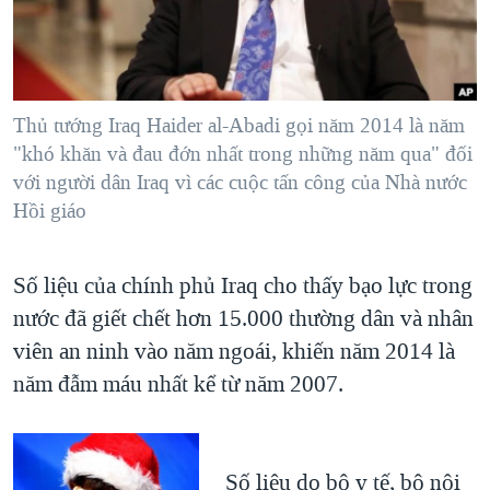
TẠI
VIDEO
"Tìm"
NGƯỜI VIỆT HẢI NGOẠI
HÀNH TRÌNH BẦU CỬ 2024
NGHE
ĐỜI SỐNG
MỘT NĂM CHIẾN TRANH TẠI DẢI GAZA
KINH TẾ
MẠNG XÃ HỘI
Thủ tướng Iraq Haider al-Abadi gọi năm 2014 là năm
GIẢI MÃ VÀNH ĐAI & CON ĐƯỜNG
KHOA HỌC
"khó khăn và đau đớn nhất trong những năm qua" đối
NGÀY TỊ NẠN THẾ GIỚI
với người dân Iraq vì các cuộc tấn công của Nhà nước
SỨC KHOẺ
TRỊNH VĨNH BÌNH - NGƯỜI HẠ 'BÊN THẮNG CUỘC'
Hồi giáo
Ngôn ngữ khác
VĂN HOÁ
GROUND ZERO – XƯA VÀ NAY
THỂ THAO
Số liệu của chính phủ Iraq cho thấy bạo lực trong
CHI PHÍ CHIẾN TRANH AFGHANISTAN
GIÁO DỤC
nước đã giết chết hơn 15.000 thường dân và nhân
CÁC GIÁ TRỊ CỘNG HÒA Ở VIỆT NAM
viên an ninh vào năm ngoái, khiến năm 2014 là
THƯỢNG ĐỈNH TRUMP-KIM TẠI VIỆT NAM
năm đẫm máu nhất kể từ năm 2007.
TRỊNH VĨNH BÌNH VS. CHÍNH PHỦ VIỆT NAM
NGƯ DÂN VIỆT VÀ LÀN SÓNG TRỘM HẢI SÂM
Số liệu do bộ y tế, bộ nội
BÊN KIA QUỐC LỘ: TIẾNG VỌNG TỪ NÔNG THÔN MỸ