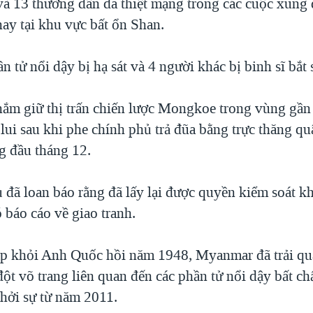
và 13 thường dân đã thiệt mạng trong các cuộc xung 
nay tại khu vực bất ổn Shan.
ần tử nổi dậy bị hạ sát và 4 người khác bị binh sĩ bắt
nắm giữ thị trấn chiến lược Mongkoe trong vùng gần
lui sau khi phe chính phủ trả đũa bằng trực thăng qu
g đầu tháng 12.
 đã loan báo rằng đã lấy lại được quyền kiểm soát k
 báo cáo về giao tranh.
ập khỏi Anh Quốc hồi năm 1948, Myanmar đã trải qu
ột võ trang liên quan đến các phần tử nổi dậy bất ch
hởi sự từ năm 2011.