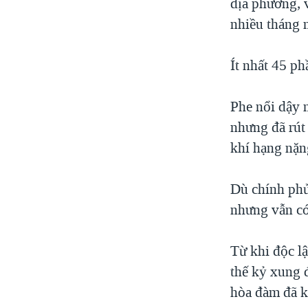
địa phương, 
nhiều tháng 
Ít nhất 45 ph
Phe nổi dậy 
nhưng đã rút 
khí hạng nặn
Dù chính phủ
nhưng vẫn có
Từ khi độc l
thế kỷ xung đ
hòa đàm đã k