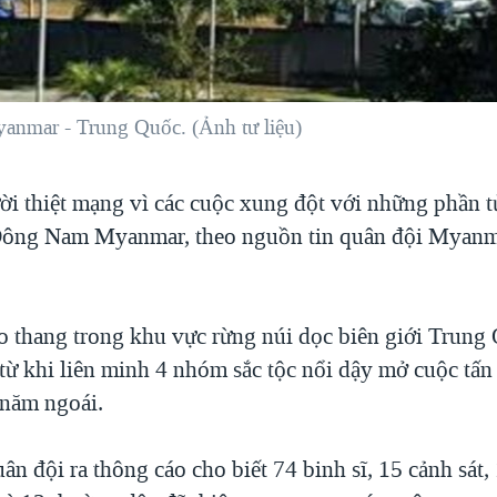
yanmar - Trung Quốc. (Ảnh tư liệu)
i thiệt mạng vì các cuộc xung đột với những phần tử
Đông Nam Myanmar, theo nguồn tin quân đội Myanm
eo thang trong khu vực rừng núi dọc biên giới Trung
ừ khi liên minh 4 nhóm sắc tộc nổi dậy mở cuộc tấ
 năm ngoái.
n đội ra thông cáo cho biết 74 binh sĩ, 15 cảnh sát,