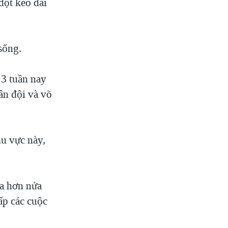
đột kéo dài
 sống.
 3 tuần nay
ân đội và võ
hu vực này,
a hơn nửa
ấp các cuộc