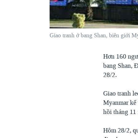
VIỆT NAM
NGƯ DÂN VIỆT VÀ LÀN SÓNG
TRỘM HẢI SÂM
Giao tranh ở bang Shan, biên giới M
BÊN KIA QUỐC LỘ: TIẾNG VỌNG
TỪ NÔNG THÔN MỸ
QUAN HỆ VIỆT MỸ
Hơn 160 ngườ
bang Shan, 
28/2.
Giao tranh l
Myanmar kể t
hồi tháng 11
Hôm 28/2, quâ