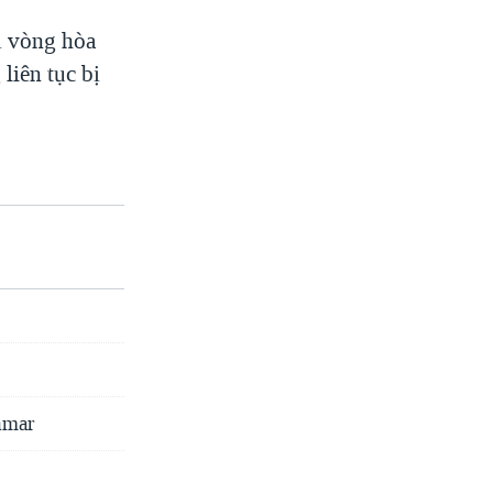
ị vòng hòa
liên tục bị
nmar