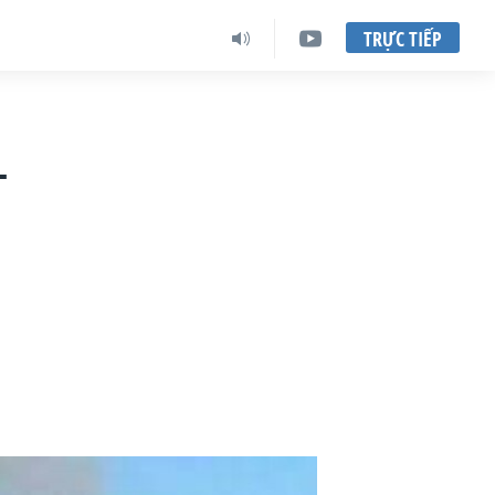
TRỰC TIẾP
-