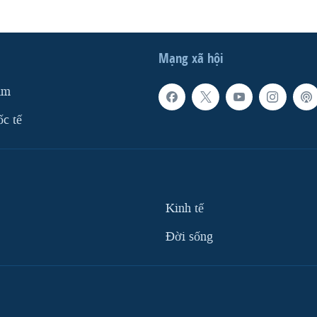
Mạng xã hội
am
ốc tế
Kinh tế
Ðời sống