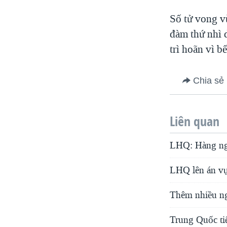
Số tử vong v
đàm thứ nhì d
trì hoãn vì b
Chia sẻ
Liên quan
LHQ: Hàng ngà
LHQ lên án vụ
Thêm nhiều ng
Trung Quốc ti