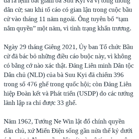
đã ra lệnh bắt giam bà Suu Kyi và vị tổng thống
dân cử; sau khi tố cáo có gian lận trong cuộc bầu
cử vào tháng 11 năm ngoái. Ông tuyên bố “tạm
nắm quyền” một năm, vì tình trạng khẩn trương.
Ngày 29 tháng Giêng 2021, Ủy ban Tổ chức Bầu
cử đã bác bỏ những điều cáo buộc này, vì không
có bằng cớ nào xác thật. Đảng Liên minh Dân tộc
Dân chủ (NLD) của bà Suu Kyi đã chiếm 396
trong số 476 ghế trong quốc hội; còn Đảng Liên
hiệp Đoàn kết và Phát triển (USDP) do các tướng
lãnh lập ra chỉ được 33 ghế.
Năm 1962, Tướng Ne Win lật đổ chính quyền
dân chủ, xứ Miến Điện sống gần nửa thế kỷ dưới