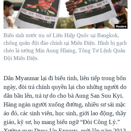
TẠI
VIDEO
"Tìm"
NGƯỜI VIỆT HẢI NGOẠI
HÀNH TRÌNH BẦU CỬ 2024
NGHE
ĐỜI SỐNG
MỘT NĂM CHIẾN TRANH TẠI DẢI GAZA
KINH TẾ
MẠNG XÃ HỘI
GIẢI MÃ VÀNH ĐAI & CON ĐƯỜNG
Biểu tình trước trụ sở Liên Hiệp Quốc tại Bangkok,
KHOA HỌC
chống quân đội đảo chính tại Miến Điện. Hình bị gạch
NGÀY TỊ NẠN THẾ GIỚI
SỨC KHOẺ
chéo là tướng Min Aung Hlaing, Tổng Tư Lệnh Quân
TRỊNH VĨNH BÌNH - NGƯỜI HẠ 'BÊN THẮNG CUỘC'
Đội Miến Điện.
Ngôn ngữ khác
VĂN HOÁ
GROUND ZERO – XƯA VÀ NAY
THỂ THAO
CHI PHÍ CHIẾN TRANH AFGHANISTAN
Dân Myanmar lại đi biểu tình, liên tiếp trong bốn
GIÁO DỤC
ngày, đòi trả chính quyền lại cho những người do
CÁC GIÁ TRỊ CỘNG HÒA Ở VIỆT NAM
dân bầu lên, trả tự do cho bà Aung San Suu Kyi.
THƯỢNG ĐỈNH TRUMP-KIM TẠI VIỆT NAM
Hàng ngàn người xuống đường, nhiều sư sãi mặc
TRỊNH VĨNH BÌNH VS. CHÍNH PHỦ VIỆT NAM
áo đỏ, các sinh viên, học sinh, giới lao động, thầy
NGƯ DÂN VIỆT VÀ LÀN SÓNG TRỘM HẢI SÂM
giáo, kỹ sư, họ mang biểu ngữ “Đòi Công Lý.”
BÊN KIA QUỐC LỘ: TIẾNG VỌNG TỪ NÔNG THÔN MỸ
Xưởng may Dress Up Exports, mới lập năm 2013