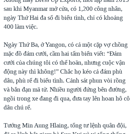
sau khi Myanmar mở cửa, có 1,200 công nhân,
QUAN HỆ VIỆT MỸ
ngày Thứ Hai đa số đi biểu tình, chỉ có khoảng
400 làm việc.
Ngày Thứ Ba, ở Yangon, có cả một cặp vợ chồng
mặc đồ đám cưới, cầm hai tấm biển viết: “Đám
cưới của chúng tôi có thể hoãn, nhưng cuộc vận
động này thì không!” Chắc họ kéo cả đám phù
dâu, phù rể đi biểu tình. Cảnh sát phun vòi rồng
và bắn đạn mã tử. Nhiều người đứng bên đường,
ngồi trong xe đang đi qua, đưa tay lên hoan hô cô
dâu chú rể.
Tướng Min Aung Hlaing, tổng tư lệnh quân đội,