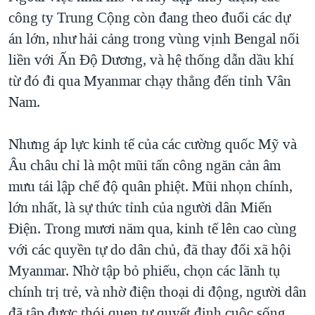
công ty Trung Cộng còn đang theo đuổi các dự
án lớn, như hải cảng trong vùng vịnh Bengal nối
liền với Ấn Độ Dương, và hệ thống dẫn dầu khí
từ đó đi qua Myanmar chạy thẳng đến tỉnh Vân
Nam.
Nhưng áp lực kinh tế của các cường quốc Mỹ và
Âu châu chỉ là một mũi tấn công ngăn cản âm
mưu tái lập chế độ quân phiệt. Mũi nhọn chính,
lớn nhất, là sự thức tỉnh của người dân Miến
Điện. Trong mươi năm qua, kinh tế lên cao cùng
với các quyền tự do dân chủ, đã thay đổi xã hội
Myanmar. Nhờ tập bỏ phiếu, chọn các lãnh tụ
chính trị trẻ, và nhờ điện thoại di động, người dân
đã tập được thói quen tự quyết định cuộc sống