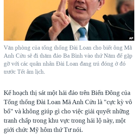
TẠI
VIDEO
"Tìm"
NGƯỜI VIỆT HẢI NGOẠI
HÀNH TRÌNH BẦU CỬ 2024
NGHE
ĐỜI SỐNG
MỘT NĂM CHIẾN TRANH TẠI DẢI GAZA
KINH TẾ
MẠNG XÃ HỘI
GIẢI MÃ VÀNH ĐAI & CON ĐƯỜNG
KHOA HỌC
NGÀY TỊ NẠN THẾ GIỚI
Văn phòng của tổng thống Ðài Loan cho biết ông Mã
SỨC KHOẺ
Anh Cửu sẽ đi thăm đảo Ba Bình vào thứ Năm để gặp
TRỊNH VĨNH BÌNH - NGƯỜI HẠ 'BÊN THẮNG CUỘC'
Ngôn ngữ khác
VĂN HOÁ
gỡ với các quân nhân Ðài Loan đang trú đóng ở đó
GROUND ZERO – XƯA VÀ NAY
trước Tết âm lịch.
THỂ THAO
CHI PHÍ CHIẾN TRANH AFGHANISTAN
GIÁO DỤC
CÁC GIÁ TRỊ CỘNG HÒA Ở VIỆT NAM
Kế hoạch thị sát một hải đảo trên Biển Đông của
Tổng thống Ðài Loan Mã Anh Cửu là "cực kỳ vô
THƯỢNG ĐỈNH TRUMP-KIM TẠI VIỆT NAM
bổ" và không giúp gì cho việc giải quyết những
TRỊNH VĨNH BÌNH VS. CHÍNH PHỦ VIỆT NAM
tranh chấp trong khu vực trong hải lộ này, một
NGƯ DÂN VIỆT VÀ LÀN SÓNG TRỘM HẢI SÂM
giới chức Mỹ hôm thứ Tư nói.
BÊN KIA QUỐC LỘ: TIẾNG VỌNG TỪ NÔNG THÔN MỸ