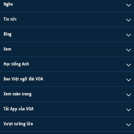
Nghe
Tin tức
Blog
Xem
Học tiếng Anh
Ban Việt ngữ đài VOA
Xem toàn trang
Tải App của VOA
Vượt tường lửa