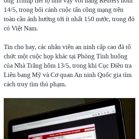
ông Trump tiết lộ như vậy với hãng Reuters hôm
QUAN HỆ VIỆT MỸ
14/5, trong bối cảnh cuộc tấn công mạng trên
toàn cầu ảnh hưởng tới ít nhất 150 nước, trong đó
có Việt Nam.
Tin cho hay, các nhân viên an ninh cấp cao đã tổ
chức một cuộc họp khác tại Phòng Tình huống
của Nhà Trắng hôm 13/5, trong khi Cục Điều tra
Liên bang Mỹ và Cơ quan An ninh Quốc gia tìm
cách truy tìm thủ phạm.