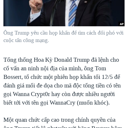
TẠI
VIDEO
"Tìm"
NGƯỜI VIỆT HẢI NGOẠI
HÀNH TRÌNH BẦU CỬ 2024
NGHE
ĐỜI SỐNG
MỘT NĂM CHIẾN TRANH TẠI DẢI GAZA
KINH TẾ
MẠNG XÃ HỘI
Ông Trump yêu cầu họp khẩn để tìm cách đối phó với
GIẢI MÃ VÀNH ĐAI & CON ĐƯỜNG
KHOA HỌC
cuộc tấn công mạng.
NGÀY TỊ NẠN THẾ GIỚI
SỨC KHOẺ
TRỊNH VĨNH BÌNH - NGƯỜI HẠ 'BÊN THẮNG CUỘC'
Ngôn ngữ khác
VĂN HOÁ
Tổng thống Hoa Kỳ Donald Trump đã lệnh cho
GROUND ZERO – XƯA VÀ NAY
cố vấn an ninh nội địa của mình, ông Tom
THỂ THAO
CHI PHÍ CHIẾN TRANH AFGHANISTAN
Bossert, tổ chức một phiên họp khẩn tối 12/5 để
GIÁO DỤC
CÁC GIÁ TRỊ CỘNG HÒA Ở VIỆT NAM
đánh giá mối đe dọa cho mã độc tống tiền có tên
gọi Wanna Crypt0r hay còn được nhiều người
THƯỢNG ĐỈNH TRUMP-KIM TẠI VIỆT NAM
biết tới với tên gọi WannaCry (muốn khóc).
TRỊNH VĨNH BÌNH VS. CHÍNH PHỦ VIỆT NAM
NGƯ DÂN VIỆT VÀ LÀN SÓNG TRỘM HẢI SÂM
Một quan chức cấp cao trong chính quyền của
BÊN KIA QUỐC LỘ: TIẾNG VỌNG TỪ NÔNG THÔN MỸ