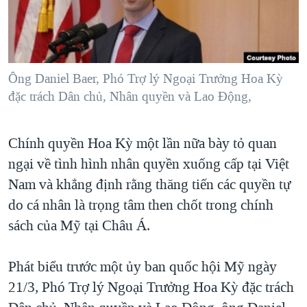
TẠI
VIDEO
"Tìm"
NGƯỜI VIỆT HẢI NGOẠI
HÀNH TRÌNH BẦU CỬ 2024
NGHE
ĐỜI SỐNG
MỘT NĂM CHIẾN TRANH TẠI DẢI GAZA
KINH TẾ
MẠNG XÃ HỘI
Ông Daniel Baer, Phó Trợ lý Ngoại Trưởng Hoa Kỳ
GIẢI MÃ VÀNH ĐAI & CON ĐƯỜNG
KHOA HỌC
đặc trách Dân chủ, Nhân quyền và Lao Động,
NGÀY TỊ NẠN THẾ GIỚI
SỨC KHOẺ
TRỊNH VĨNH BÌNH - NGƯỜI HẠ 'BÊN THẮNG CUỘC'
Ngôn ngữ khác
VĂN HOÁ
Chính quyền Hoa Kỳ một lần nữa bày tỏ quan
GROUND ZERO – XƯA VÀ NAY
ngại về tình hình nhân quyền xuống cấp tại Việt
THỂ THAO
CHI PHÍ CHIẾN TRANH AFGHANISTAN
Nam và khẳng định rằng thăng tiến các quyền tự
GIÁO DỤC
CÁC GIÁ TRỊ CỘNG HÒA Ở VIỆT NAM
do cá nhân là trọng tâm then chốt trong chính
sách của Mỹ tại Châu Á.
THƯỢNG ĐỈNH TRUMP-KIM TẠI VIỆT NAM
TRỊNH VĨNH BÌNH VS. CHÍNH PHỦ VIỆT NAM
Phát biểu trước một ủy ban quốc hội Mỹ ngày
NGƯ DÂN VIỆT VÀ LÀN SÓNG TRỘM HẢI SÂM
21/3, Phó Trợ lý Ngoại Trưởng Hoa Kỳ đặc trách
BÊN KIA QUỐC LỘ: TIẾNG VỌNG TỪ NÔNG THÔN MỸ