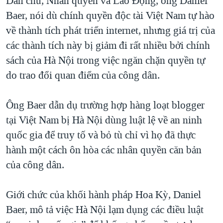
Dân chủ, Nhân quyền và Lao Động, ông Daniel
QUAN HỆ VIỆT MỸ
Baer, nói dù chính quyền độc tài Việt Nam tự hào
về thành tích phát triển internet, nhưng giá trị của
các thành tích này bị giảm đi rất nhiều bởi chính
sách của Hà Nội trong việc ngăn chặn quyền tự
do trao đổi quan điểm của công dân.
Ông Baer dẫn dụ trường hợp hàng loạt blogger
tại Việt Nam bị Hà Nội dùng luật lệ về an ninh
quốc gia để truy tố và bỏ tù chỉ vì họ đã thực
hành một cách ôn hòa các nhân quyền căn bản
của công dân.
Giới chức của khối hành pháp Hoa Kỳ, Daniel
Baer, mô tả việc Hà Nội lạm dụng các điều luật