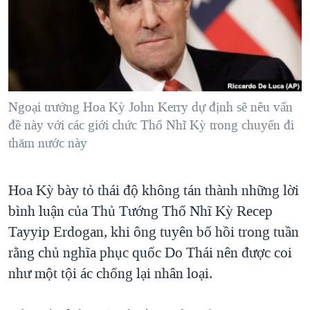
TẠI
VIDEO
"Tìm"
NGƯỜI VIỆT HẢI NGOẠI
HÀNH TRÌNH BẦU CỬ 2024
NGHE
ĐỜI SỐNG
MỘT NĂM CHIẾN TRANH TẠI DẢI GAZA
KINH TẾ
MẠNG XÃ HỘI
GIẢI MÃ VÀNH ĐAI & CON ĐƯỜNG
KHOA HỌC
NGÀY TỊ NẠN THẾ GIỚI
Ngoại trưởng Hoa Kỳ John Kerry dự định sẽ nêu vấn
SỨC KHOẺ
đề này với các giới chức Thổ Nhĩ Kỳ trong chuyến đi
TRỊNH VĨNH BÌNH - NGƯỜI HẠ 'BÊN THẮNG CUỘC'
Ngôn ngữ khác
VĂN HOÁ
thăm nước này
GROUND ZERO – XƯA VÀ NAY
THỂ THAO
CHI PHÍ CHIẾN TRANH AFGHANISTAN
Hoa Kỳ bày tỏ thái độ không tán thành những lời
GIÁO DỤC
CÁC GIÁ TRỊ CỘNG HÒA Ở VIỆT NAM
bình luận của Thủ Tướng Thổ Nhĩ Kỳ Recep
THƯỢNG ĐỈNH TRUMP-KIM TẠI VIỆT NAM
Tayyip Erdogan, khi ông tuyên bố hồi trong tuần
rằng chủ nghĩa phục quốc Do Thái nên được coi
TRỊNH VĨNH BÌNH VS. CHÍNH PHỦ VIỆT NAM
như một tội ác chống lại nhân loại.
NGƯ DÂN VIỆT VÀ LÀN SÓNG TRỘM HẢI SÂM
BÊN KIA QUỐC LỘ: TIẾNG VỌNG TỪ NÔNG THÔN MỸ