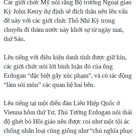
Các giới chức Mỹ nói rằng Bộ trưởng Ngoại giao
QUAN HỆ VIỆT MỸ
Kỳ John Kerry dự định sẽ đích thân nêu lên vấn
đề này với các giới chức Thổ Nhĩ Kỳ trong
chuyến đi thăm nước này khởi sự từ ngày mai,
thứ Sáu.
Lên tiếng với điều kiện danh tính được giữ kín,
các giới chức nói lời bình luận đó của ông
Erdogan “đặc biệt gây xúc phạm”, và có tác động
“làm sói mòn” các quan hệ hai bên.
Lên tiếng tại một diễn đàn Liên Hiệp Quốc ở
Vienna hôm thứ Tư, Thủ Tướng Erdogan nói thái
độ ghét bỏ Hồi giáo nên được coi như một tội ác
chống nhân loại cũng giống như “chủ nghĩa phục