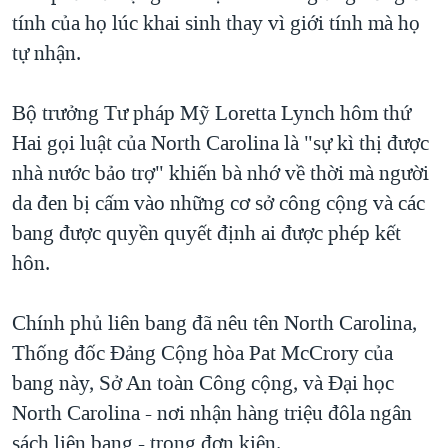
tính của họ lúc khai sinh thay vì giới tính mà họ
QUAN HỆ VIỆT MỸ
tự nhận.
Bộ trưởng Tư pháp Mỹ Loretta Lynch hôm thứ
Hai gọi luật của North Carolina là "sự kì thị được
nhà nước bảo trợ" khiến bà nhớ về thời mà người
da đen bị cấm vào những cơ sở công cộng và các
bang được quyền quyết định ai được phép kết
hôn.
Chính phủ liên bang đã nêu tên North Carolina,
Thống đốc Đảng Cộng hòa Pat McCrory của
bang này, Sở An toàn Công cộng, và Đại học
North Carolina - nơi nhận hàng triệu đôla ngân
sách liên bang - trong đơn kiện.