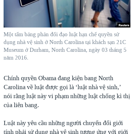
TẠI
VIDEO
"Tìm"
NGƯỜI VIỆT HẢI NGOẠI
HÀNH TRÌNH BẦU CỬ 2024
NGHE
ĐỜI SỐNG
MỘT NĂM CHIẾN TRANH TẠI DẢI GAZA
KINH TẾ
MẠNG XÃ HỘI
Một tấm bảng phản đối đạo luật hạn chế quyền sử
GIẢI MÃ VÀNH ĐAI & CON ĐƯỜNG
KHOA HỌC
dụng nhà vệ sinh ở North Carolina tại khách sạn 21C
NGÀY TỊ NẠN THẾ GIỚI
Museum ở Durham, North Carolina, ngày 03 tháng 5
SỨC KHOẺ
TRỊNH VĨNH BÌNH - NGƯỜI HẠ 'BÊN THẮNG CUỘC'
năm 2016.
Ngôn ngữ khác
VĂN HOÁ
GROUND ZERO – XƯA VÀ NAY
THỂ THAO
Chính quyền Obama đang kiện bang North
CHI PHÍ CHIẾN TRANH AFGHANISTAN
GIÁO DỤC
Carolina về luật được gọi là ‘luật nhà vệ sinh,’
CÁC GIÁ TRỊ CỘNG HÒA Ở VIỆT NAM
nói rằng luật này vi phạm những luật chống kì thị
THƯỢNG ĐỈNH TRUMP-KIM TẠI VIỆT NAM
của liên bang.
TRỊNH VĨNH BÌNH VS. CHÍNH PHỦ VIỆT NAM
NGƯ DÂN VIỆT VÀ LÀN SÓNG TRỘM HẢI SÂM
Luật này yêu cầu những người chuyển đổi giới
tính phải sử dụng nhà vệ sinh tương ứng với giới
BÊN KIA QUỐC LỘ: TIẾNG VỌNG TỪ NÔNG THÔN MỸ