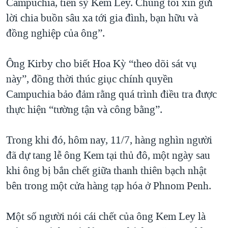
Campuchia, tiến sỹ Kem Ley. Chúng tôi xin gửi
QUAN HỆ VIỆT MỸ
lời chia buồn sâu xa tới gia đình, bạn hữu và
đồng nghiệp của ông”.
Ông Kirby cho biết Hoa Kỳ “theo dõi sát vụ
này”, đồng thời thúc giục chính quyền
Campuchia bảo đảm rằng quá trình điều tra được
thực hiện “tường tận và công bằng”.
Trong khi đó, hôm nay, 11/7, hàng nghìn người
đã dự tang lễ ông Kem tại thủ đô, một ngày sau
khi ông bị bắn chết giữa thanh thiên bạch nhật
bên trong một cửa hàng tạp hóa ở Phnom Penh.
Một số người nói cái chết của ông Kem Ley là