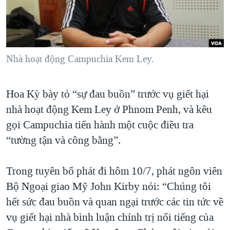
TẠI
VIDEO
"Tìm"
NGƯỜI VIỆT HẢI NGOẠI
HÀNH TRÌNH BẦU CỬ 2024
NGHE
ĐỜI SỐNG
MỘT NĂM CHIẾN TRANH TẠI DẢI GAZA
KINH TẾ
MẠNG XÃ HỘI
Nhà hoạt động Campuchia Kem Ley.
GIẢI MÃ VÀNH ĐAI & CON ĐƯỜNG
KHOA HỌC
NGÀY TỊ NẠN THẾ GIỚI
SỨC KHOẺ
Hoa Kỳ bày tỏ “sự đau buồn” trước vụ giết hại
TRỊNH VĨNH BÌNH - NGƯỜI HẠ 'BÊN THẮNG CUỘC'
Ngôn ngữ khác
VĂN HOÁ
nhà hoạt động Kem Ley ở Phnom Penh, và kêu
GROUND ZERO – XƯA VÀ NAY
THỂ THAO
gọi Campuchia tiến hành một cuộc điều tra
CHI PHÍ CHIẾN TRANH AFGHANISTAN
“tường tận và công bằng”.
GIÁO DỤC
CÁC GIÁ TRỊ CỘNG HÒA Ở VIỆT NAM
Trong tuyên bố phát đi hôm 10/7, phát ngôn viên
THƯỢNG ĐỈNH TRUMP-KIM TẠI VIỆT NAM
Bộ Ngoại giao Mỹ John Kirby nói: “Chúng tôi
TRỊNH VĨNH BÌNH VS. CHÍNH PHỦ VIỆT NAM
hết sức đau buồn và quan ngại trước các tin tức về
NGƯ DÂN VIỆT VÀ LÀN SÓNG TRỘM HẢI SÂM
vụ giết hại nhà bình luận chính trị nổi tiếng của
BÊN KIA QUỐC LỘ: TIẾNG VỌNG TỪ NÔNG THÔN MỸ