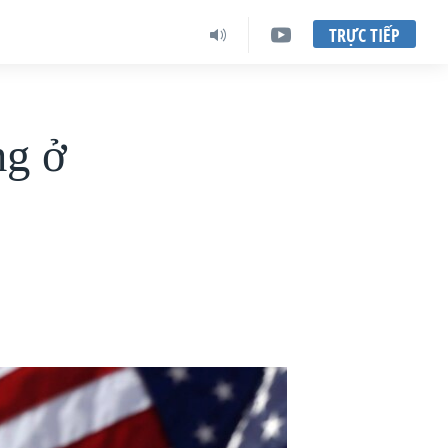
TRỰC TIẾP
ng ở