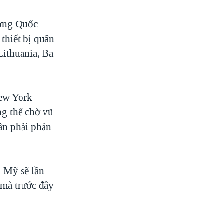
ưởng Quốc
thiết bị quân
 Lithuania, Ba
ew York
ng thể chờ vũ
ần phải phản
a Mỹ sẽ lần
 mà trước đây