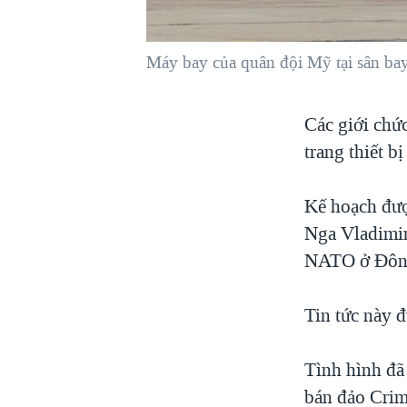
VIỆT NAM
NGƯ DÂN VIỆT VÀ LÀN SÓNG
Máy bay của quân đội Mỹ tại sân bay
TRỘM HẢI SÂM
BÊN KIA QUỐC LỘ: TIẾNG VỌNG
Các giới chứ
TỪ NÔNG THÔN MỸ
trang thiết 
QUAN HỆ VIỆT MỸ
Kế hoạch đượ
Nga Vladimir
NATO ở Đôn
Tin tức này 
Tình hình đã
bán đảo Crim