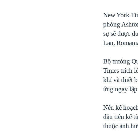
New York Tim
phòng Ashton
sự sẽ được đư
Lan, Romania
Bộ trưởng Q
Times trích l
khí và thiết
ứng ngay lập 
Nếu kế hoạch 
đầu tiên kể t
thuộc ảnh hư