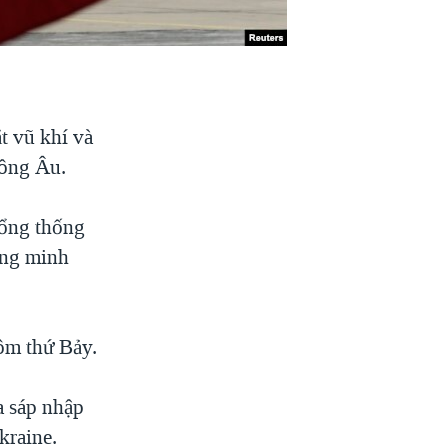
t vũ khí và
Đông Âu.
Tổng thống
ồng minh
hôm thứ Bảy.
a sáp nhập
kraine.