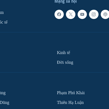
Mạng xã hội
am
ốc tế
Kinh tế
Ðời sống
ùng
Phạm Phú Khải
 Dũng
Thiên Hạ Luận