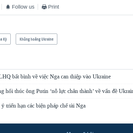
Follow us
Print
a Kỳ
Khủng hoảng Ukraine
 LHQ bất bình về việc Nga can thiệp vào Ukraine
g hối thúc ông Putin ‘nỗ lực chân thành’ về vấn đề Ukrai
 triển hạn các biện pháp chế tài Nga