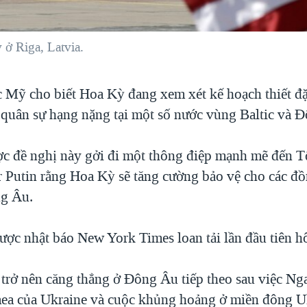
 ở Riga, Latvia.
c Mỹ cho biết Hoa Kỳ đang xem xét kế hoạch thiết đặ
bị quân sự hạng nặng tại một số nước vùng Baltic và 
c đề nghị này gởi đi một thông điệp mạnh mẽ đến 
 Putin rằng Hoa Kỳ sẽ tăng cường bảo vệ cho các đ
g Âu.
được nhật báo New York Times loan tải lần đầu tiên 
 trở nên căng thẳng ở Đông Âu tiếp theo sau việc Ng
ea của Ukraine và cuộc khủng hoảng ở miền đông U