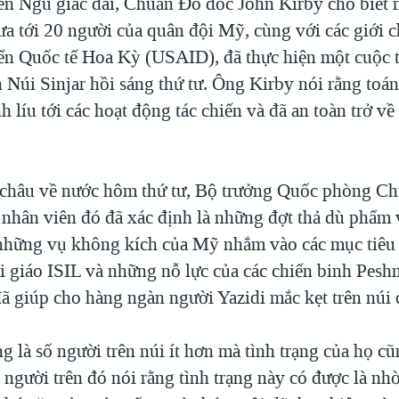
ên Ngũ giác đài, Chuẩn Đô đốc John Kirby cho biết 
ưa tới 20 người của quân đội Mỹ, cùng với các giới 
iển Quốc tế Hoa Kỳ (USAID), đã thực hiện một cuộc 
n Núi Sinjar hồi sáng thứ tư. Ông Kirby nói rằng toá
 líu tới các hoạt động tác chiến và đã an toàn trở v
 châu về nước hôm thứ tư, Bộ trưởng Quốc phòng C
 nhân viên đó đã xác định là những đợt thả dù phẩm 
 những vụ không kích của Mỹ nhắm vào các mục tiê
 giáo ISIL và những nỗ lực của các chiến binh Pesh
 giúp cho hàng ngàn người Yazidi mắc kẹt trên núi c
 là số người trên núi ít hơn mà tình trạng của họ c
 người trên đó nói rằng tình trạng này có được là n