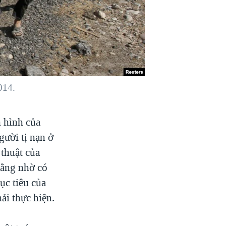
014.
 hình của
ười tị nạn ở
 thuật của
rằng nhờ có
ục tiêu của
ải thực hiện.