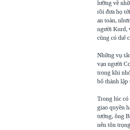
lưỡng về nhữ
rồi đưa họ t
an toàn, nhưn
người Kurd, v
cũng có thể 
Những vụ tấn
vạn người Cơ
trong khi nh
bố thành lập 
Trong lúc có
giao quyền h
tướng, ông B
nên tôn trọng