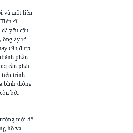
i và một liên
Tiến sĩ
 đã yêu cầu
, ông ấy rõ
 này cần được
 thành phần
raq cần phải
tiến trình
òa bình thông
 còn bởi
 tướng mới để
ủng hộ và