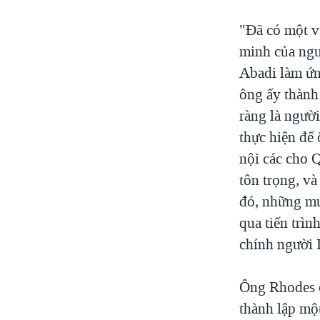
"Đã có một v
minh của ngườ
Abadi làm ứn
ông ấy thành 
ràng là người
thực hiện để
nội các cho Q
tôn trọng, và
đó, những mư
qua tiến trìn
chính người 
Ông Rhodes c
thành lập mộ