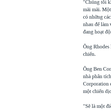
"Chúng tôi k
mãi mãi. Một
có những các
nhau để làm v
đang hoạt độn
Ông Rhodes k
chiến.
Ông Ben Conn
nhà phân tíc
Corporation 
một chiến dị
"Sẽ là một đ