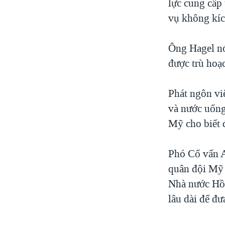
lực cung cấp
vụ không kíc
Ông Hagel nói
được trù hoạc
Phát ngôn vi
và nước uống
Mỹ cho biết đ
Phó Cố vấn A
quân đội Mỹ 
Nhà nước Hồi
lâu dài để đư