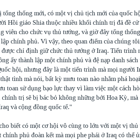
ị tổng thống mới, có một vị chủ tịch mới của quốc hộ
i Hồi giáo Shia thuộc nhiều khối chính trị đã đề cử 
g viên cho chức vụ thủ tướng, và giờ đây tổng thống
lập chính phủ. Vì vậy, theo quan điểm của chúng tôi
 được chỉ định giữ chức thủ tướng ở Iraq. Tiến trình
 ông ấy thành lập một chính phủ và đệ nạp danh sách
uốc hội, nhưng đây là một tiến trình mà mọi người I
 thật tình mà nói, bất kỳ mưu toan nào nhằm phá hoại 
u toan sử dụng bạo lực thay vì làm việc một cách h
h chính trị sẽ bị bác bỏ không những bởi Hoa Kỳ, mà
Iraq và cộng đồng quốc tế."
ho biết có một cơ hội vô cùng to lớn với một vị thủ
t chính phủ đoàn kết mà mọi phe phái ở Iraq có thể 