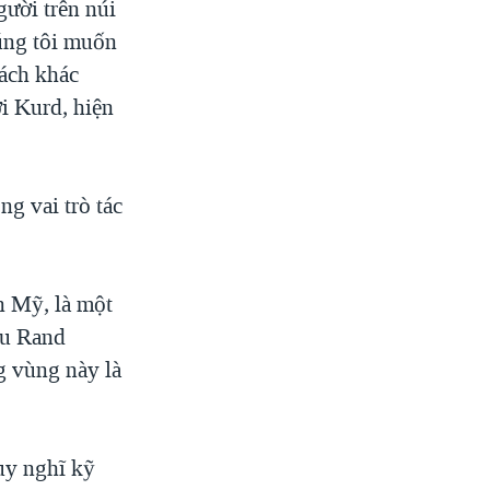
gười trên núi
húng tôi muốn
cách khác
ời Kurd, hiện
g vai trò tác
n Mỹ, là một
ứu Rand
g vùng này là
uy nghĩ kỹ