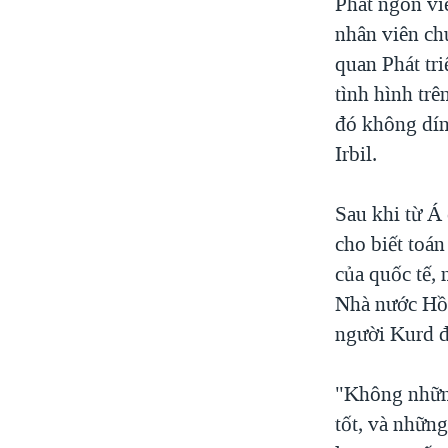
Phát ngôn vi
nhân viên ch
quan Phát tr
tình hình trê
đó không dính
Irbil.
Sau khi từ Á
cho biết toán
của quốc tế,
Nhà nước Hồi
người Kurd đã
"Không những
tốt, và những