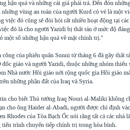
ng hậu quả và những cái giá phải trả. Đến đón nhữn
ới những vùng an toàn của người Kurd có vẻ là một vi
g việc đó cũng sẽ đòi hỏi rất nhiều hoạt động tại cá
iệc đó là cho người Yazidi bị thất tán ở mức độ đáng
có một số những hậu quả về mặt chính trị."
 công của phiến quân Sunni từ tháng 6 đã gây thất t
 đốc giáo và người Yazidi, thuộc những nhóm thiểu s
óm Nhà nước Hồi giáo nới rộng quốc gia Hồi giáo mà
trên những phần đất của Iraq và Syria.
 tin cho biết Thủ tướng Iraq Nouri al-Maliki không 
ạn cho ông Haider al-Abadi, người được chỉ định và
en Rhodes của Tòa Bạch Ốc nói rằng tất cả các nhà l
 tiến trình chuyển tiếp chính trị trong hòa bình.