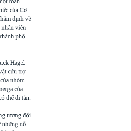
một toán
chức của Cơ
thẩm định về
n nhân viên
ề thành phố
huck Hagel
vật cứu trợ
u của nhóm
merga của
ó thể di tản.
ũng tương đối
hờ những nỗ