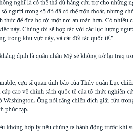
hông nghĩ là có thể thả dù hàng cứu trợ cho những n
 số người trong số đó đã có thể trốn thoát, nhưng c
h thức để đưa họ tới một nơi an toàn hơn. Có nhiều 
iệc này. Chúng tôi sẽ hợp tác với các lực lượng ngư
g trong khu vực này, và cát đối tác quốc tế."
hẳng định là quân nhân Mỹ sẽ không trở lại Iraq tron
able, cựu sĩ quan tình báo của Thủy quân Lục chiế
h cấp cao về chính sách quốc tế của tổ chức nghiên c
ở Washington. Ông nói rằng chiến dịch giải cứu tron
ch phức tạp.
iều không hợp lý nếu chúng ta hành động trước khi s