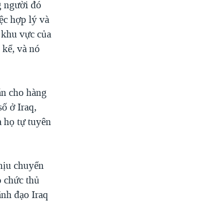
g người đó
ệc hợp lý và
c khu vực của
 kể, và nó
án cho hàng
ố ở Iraq,
 họ tự tuyên
chịu chuyển
o chức thủ
ãnh đạo Iraq