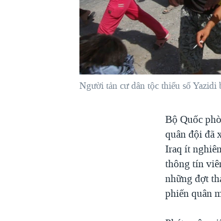
VIỆT NAM
NGƯ DÂN VIỆT VÀ LÀN SÓNG
TRỘM HẢI SÂM
BÊN KIA QUỐC LỘ: TIẾNG VỌNG
TỪ NÔNG THÔN MỸ
QUAN HỆ VIỆT MỸ
Người tản cư dân tộc thiểu số Yazidi 
Bộ Quốc phòn
quân đội đã 
Iraq ít nghiê
thông tín vi
những đợt th
phiến quân mà