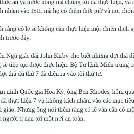
 thức ăn và nước uống mà chúng tôi đã thực hiện, và
h nhắm vào ISIL mà họ có thêm thời giờ và nơi chốn 
 rằng có lẽ sẽ không cần thực hiện một chiến dịch g
h trước đây.
ên Ngũ giác đài John Kirby cho biết những đợt thả d
 sẽ tiếp tục được thực hiện. Bộ Tư lệnh Miền trung 
ợt thả dù thứ 7 đã diễn ra vào tối thứ tư.
n ninh Quốc gia Hoa Kỳ, ông Ben Rhodes, hôm qua 
đã thực hiện 7 vụ không kích nhắm vào các mục tiê
 giáo. Nhưng ông nói thêm rằng có lẽ vẫn cần có mộ
a người tị nạn tới một nơi an toàn.