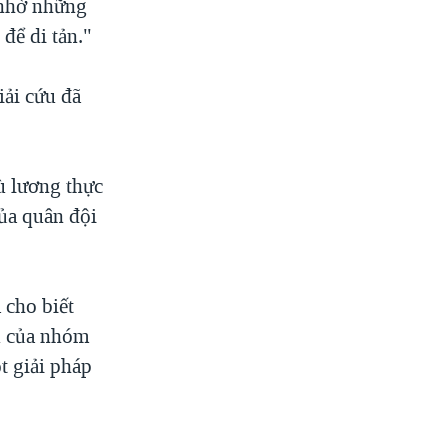
 nhờ những
để di tản."
iải cứu đã
ù lương thực
của quân đội
cho biết
u của nhóm
t giải pháp