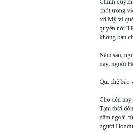
Chính quyền 
chót trong v
tới Mỹ vì qu
quyền nói TP
không ban ch
Năm sau, ngư
nay, người H
Qui chế bảo 
Cho đến nay,
Tạm thời đôn
năm ngoái củ
người Hondur