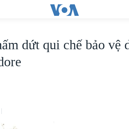
ấm dứt qui chế bảo vệ d
dore