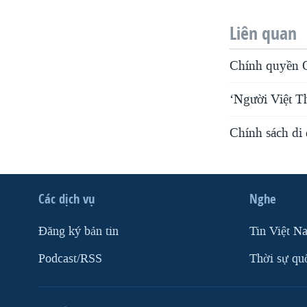
Liên quan
Chính quyền O
‘Người Việt T
Chính sách di
Các dịch vụ
Nghe
Ðăng ký bản tin
Tin Việt N
Podcast/RSS
Thời sự qu