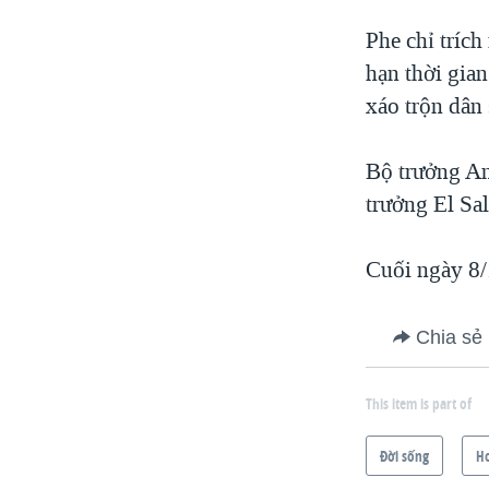
Phe chỉ tríc
hạn thời gian
xáo trộn dân
Bộ trưởng An
trưởng El Sa
Cuối ngày 8/
Chia sẻ
This item is part of
Ðời sống
H