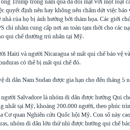
ông Trump trong năm qua đã đối mặt với một loạt cá
iệc quyết định nên hay không nên chấm dứt việc bảo 
ê nhà của họ bị ảnh hưởng bởi thảm họa. Các giới ch
S chỉ nhằm cung cấp nơi an toàn tạm thời cho các n
o qui chế thường trú nhân tại Mỹ.
ời Haiti và người Nicaragua sẽ mất qui chế bảo vệ v
onduras có thể bị mất qui chế đó.
vệ di dân Nam Sudan được gia hạn cho đến tháng 5 
 người Salvadore là nhóm di dân được hưởng Qui ch
g nhất tại Mỹ, khoảng 200.000 người, theo phúc trì
a Cơ quan Nghiên cứu Quốc hội Mỹ. Con số này cao 
as, nhóm di dân lớn thứ nhì được hưởng qui chế bảo