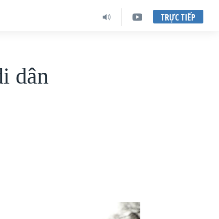
TRỰC TIẾP
i dân