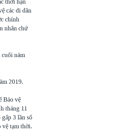
c thời hạn
vệ các di dân
ức chính
ạn nhân chứ
à cuối năm
năm 2019.
ế Bảo vệ
nh tháng 11
gấp 3 lần số
 vệ tạm thời.