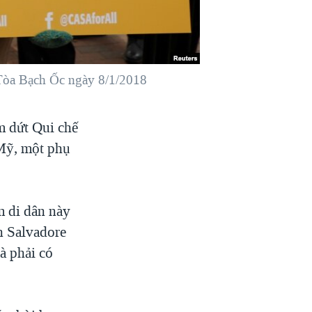
 Tòa Bạch Ốc ngày 8/1/2018
m dứt Qui chế
 Mỹ, một phụ
m di dân này
ân Salvadore
à phải có