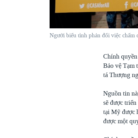
VIỆT NAM
NGƯ DÂN VIỆT VÀ LÀN SÓNG
TRỘM HẢI SÂM
Ngưởi biểu tình phản đối việc chấm 
BÊN KIA QUỐC LỘ: TIẾNG VỌNG
TỪ NÔNG THÔN MỸ
QUAN HỆ VIỆT MỸ
Chính quyền 
Bảo vệ Tạm t
tá Thượng ngh
Nguồn tin nà
sẽ được triển
tại Mỹ được 
được một quy