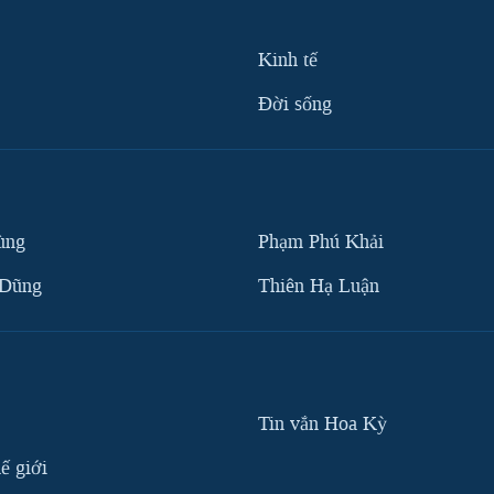
Kinh tế
Ðời sống
ùng
Phạm Phú Khải
 Dũng
Thiên Hạ Luận
Tin vắn Hoa Kỳ
ế giới