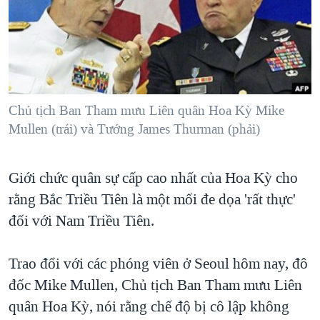
TẠI
VIDEO
"Tìm"
NGƯỜI VIỆT HẢI NGOẠI
HÀNH TRÌNH BẦU CỬ 2024
NGHE
ĐỜI SỐNG
MỘT NĂM CHIẾN TRANH TẠI DẢI GAZA
KINH TẾ
MẠNG XÃ HỘI
GIẢI MÃ VÀNH ĐAI & CON ĐƯỜNG
KHOA HỌC
NGÀY TỊ NẠN THẾ GIỚI
Chủ tịch Ban Tham mưu Liên quân Hoa Kỳ Mike
SỨC KHOẺ
Mullen (trái) và Tướng James Thurman (phải)
TRỊNH VĨNH BÌNH - NGƯỜI HẠ 'BÊN THẮNG CUỘC'
Ngôn ngữ khác
VĂN HOÁ
GROUND ZERO – XƯA VÀ NAY
THỂ THAO
Giới chức quân sự cấp cao nhất của Hoa Kỳ cho
CHI PHÍ CHIẾN TRANH AFGHANISTAN
GIÁO DỤC
rằng Bắc Triều Tiên là một mối đe dọa 'rất thực'
CÁC GIÁ TRỊ CỘNG HÒA Ở VIỆT NAM
đối với Nam Triều Tiên.
THƯỢNG ĐỈNH TRUMP-KIM TẠI VIỆT NAM
Trao đổi với các phóng viên ở Seoul hôm nay, đô
TRỊNH VĨNH BÌNH VS. CHÍNH PHỦ VIỆT NAM
đốc Mike Mullen, Chủ tịch Ban Tham mưu Liên
NGƯ DÂN VIỆT VÀ LÀN SÓNG TRỘM HẢI SÂM
quân Hoa Kỳ, nói rằng chế độ bị cô lập không
BÊN KIA QUỐC LỘ: TIẾNG VỌNG TỪ NÔNG THÔN MỸ