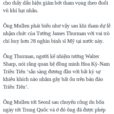
cho thấy dấu hiệu giảm bớt tham vọng theo đuổi
QUAN HỆ VIỆT MỸ
vũ khí hạt nhân.
Ông Mullen phát biểu như vậy sau khi tham dự lễ
nhậm chức của Tướng James Thurman với vai trò
chỉ huy hơn 28 nghìn binh sĩ Mỹ tại nước này.
Ông Thurman, người kế nhiệm tướng Walter
Sharp, nói rằng quan hệ đồng minh Hoa Kỳ-Nam
Triều Tiên ‘sẵn sàng đương đầu với bất kỳ sự
khiêu khích nào nhằm gây bất ổn trên bán đảo
Triều Tiên’.
Ông Mullen tới Seoul sau chuyến công du bốn
ngày tới Trung Quốc và ở đó ông đã được phép