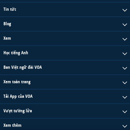
Tin tức
Blog
Xem
Học tiếng Anh
Ban Việt ngữ đài VOA
Xem toàn trang
Tải App của VOA
Vượt tường lửa
Xem thêm