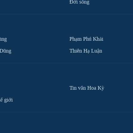
Ðời sống
ùng
Phạm Phú Khải
 Dũng
Thiên Hạ Luận
Tin vắn Hoa Kỳ
ế giới