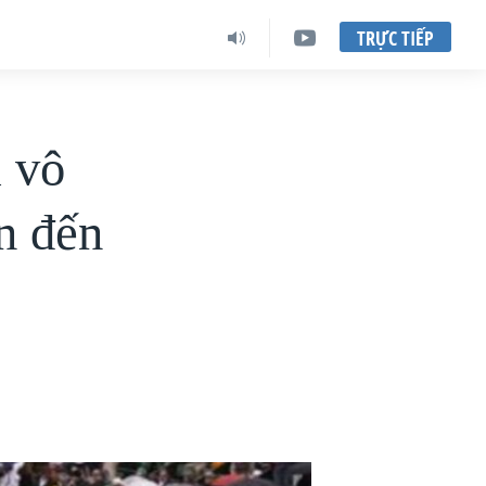
TRỰC TIẾP
i vô
n đến