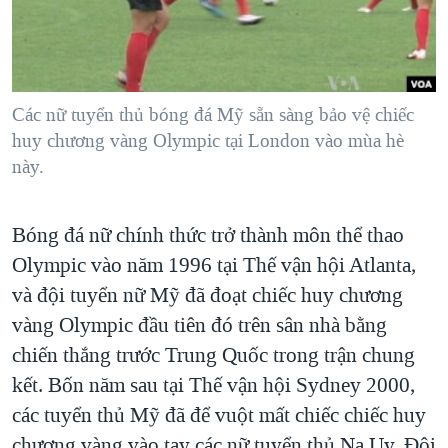
TẠI
VIDEO
"Tìm"
NGƯỜI VIỆT HẢI NGOẠI
HÀNH TRÌNH BẦU CỬ 2024
NGHE
ĐỜI SỐNG
MỘT NĂM CHIẾN TRANH TẠI DẢI GAZA
KINH TẾ
MẠNG XÃ HỘI
Các nữ tuyển thủ bóng đá Mỹ sẵn sàng bảo vệ chiếc
GIẢI MÃ VÀNH ĐAI & CON ĐƯỜNG
KHOA HỌC
huy chương vàng Olympic tại London vào mùa hè
NGÀY TỊ NẠN THẾ GIỚI
này.
SỨC KHOẺ
TRỊNH VĨNH BÌNH - NGƯỜI HẠ 'BÊN THẮNG CUỘC'
Ngôn ngữ khác
VĂN HOÁ
GROUND ZERO – XƯA VÀ NAY
Bóng đá nữ chính thức trở thành môn thể thao
THỂ THAO
CHI PHÍ CHIẾN TRANH AFGHANISTAN
Olympic vào năm 1996 tại Thế vận hội Atlanta,
GIÁO DỤC
và đội tuyển nữ Mỹ đã đoạt chiếc huy chương
CÁC GIÁ TRỊ CỘNG HÒA Ở VIỆT NAM
vàng Olympic đầu tiên đó trên sân nhà bằng
THƯỢNG ĐỈNH TRUMP-KIM TẠI VIỆT NAM
chiến thắng trước Trung Quốc trong trận chung
TRỊNH VĨNH BÌNH VS. CHÍNH PHỦ VIỆT NAM
kết. Bốn năm sau tại Thế vận hội Sydney 2000,
NGƯ DÂN VIỆT VÀ LÀN SÓNG TRỘM HẢI SÂM
các tuyển thủ Mỹ đã để vuột mất chiếc chiếc huy
BÊN KIA QUỐC LỘ: TIẾNG VỌNG TỪ NÔNG THÔN MỸ
chương vàng vào tay các nữ tuyển thủ Na Uy. Ðội