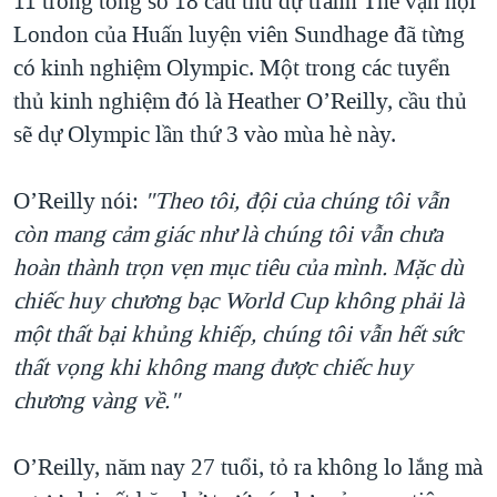
11 trong tổng số 18 cầu thủ dự tranh Thế vận hội
London của Huấn luyện viên Sundhage đã từng
có kinh nghiệm Olympic. Một trong các tuyển
thủ kinh nghiệm đó là Heather O’Reilly, cầu thủ
sẽ dự Olympic lần thứ 3 vào mùa hè này.
O’Reilly nói:
"Theo tôi, đội của chúng tôi vẫn
còn mang cảm giác như là chúng tôi vẫn chưa
hoàn thành trọn vẹn mục tiêu của mình. Mặc dù
chiếc huy chương bạc World Cup không phải là
một thất bại khủng khiếp, chúng tôi vẫn hết sức
thất vọng khi không mang được chiếc huy
chương vàng về."
O’Reilly, năm nay 27 tuổi, tỏ ra không lo lắng mà