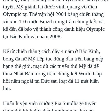
tuyển Mỹ giành lại được vinh quang vô địch
QUAN HỆ VIỆT MỸ
Olympic tại Thế vận hội 2004 bằng chiến thắng
xít xao 1-0 trước Brazil trong trận chung kết, và
kế đến đã bảo vệ thành công danh hiệu Olympic
tại Bắc Kinh vào năm 2008.
Kể từ chiến thắng cách đây 4 năm ở Bắc Kinh,
bóng đá nữ Mỹ tiếp tục đứng đầu trên bảng xếp
hạng thế giới, mặc dù các tuyển thủ Mỹ đã để
thua Nhật Bản trong trận chung kết World Cup
hồi năm ngoái tại Ðức sau loạt đá 11 mét luân
lưu.
Huấn luyện viên trưởng Pia Sundhage tuyển
chọn đội hình đưa đến London mùa hè này