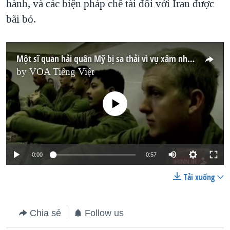
hành, và các biện pháp chế tài đối với Iran được
bãi bỏ.
Một sĩ quan hải quân Mỹ bị sa thải vì vụ xâm nhập hải phận Iran
by
VOA Tiếng Việt
No media source currently available
0:00
0:57
Tải xuống
Chia sẻ
Follow us