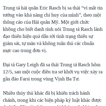
QUAN HỆ VIỆT MỸ
Trung tá hải quân Eric Rasch bị sa thải “vì mất tin
tưởng vào khả năng chỉ huy của mình”, theo một
thông cáo của Hải quân Mỹ. Một giới chức
không cho biết danh tính nói Trung tá Rasch lãnh
đạo thiếu hiệu quả dẫn tới tình trạng thiếu sự
giám sát, tự mãn và không tuân thủ các chuẩn
mực cao trong đơn vị.
Đại tá Gary Leigh đã sa thải Trung tá Rasch hôm
12/5, sau một cuộc điều tra sơ khởi vụ việc xảy ra
gần đảo Farsi trong vùng Vịnh Ba Tư.
Nhiều thủy thủ khác đã bị khiển trách hành
chánh, trong khi các biện pháp kỷ luật khác được