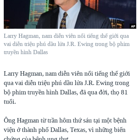
TẠI
VIDEO
"Tìm"
NGƯỜI VIỆT HẢI NGOẠI
HÀNH TRÌNH BẦU CỬ 2024
NGHE
ĐỜI SỐNG
MỘT NĂM CHIẾN TRANH TẠI DẢI GAZA
KINH TẾ
MẠNG XÃ HỘI
Larry Hagman, nam diễn viên nổi tiếng thế giới qua
GIẢI MÃ VÀNH ĐAI & CON ĐƯỜNG
KHOA HỌC
vai diễn triệu phú dầu lửa J.R. Ewing trong bộ phim
NGÀY TỊ NẠN THẾ GIỚI
truyền hình Dallas
SỨC KHOẺ
TRỊNH VĨNH BÌNH - NGƯỜI HẠ 'BÊN THẮNG CUỘC'
Ngôn ngữ khác
VĂN HOÁ
GROUND ZERO – XƯA VÀ NAY
Larry Hagman, nam diễn viên nổi tiếng thế giới
THỂ THAO
CHI PHÍ CHIẾN TRANH AFGHANISTAN
qua vai diễn triệu phú dầu lửa J.R. Ewing trong
GIÁO DỤC
bộ phim truyền hình Dallas, đã qua đời, thọ 81
CÁC GIÁ TRỊ CỘNG HÒA Ở VIỆT NAM
tuổi.
THƯỢNG ĐỈNH TRUMP-KIM TẠI VIỆT NAM
TRỊNH VĨNH BÌNH VS. CHÍNH PHỦ VIỆT NAM
Ông Hagman từ trần hôm thứ sáu tại một bệnh
NGƯ DÂN VIỆT VÀ LÀN SÓNG TRỘM HẢI SÂM
viện ở thành phố Dallas, Texas, vì những biến
BÊN KIA QUỐC LỘ: TIẾNG VỌNG TỪ NÔNG THÔN MỸ
chứng của bệnh ung thư.