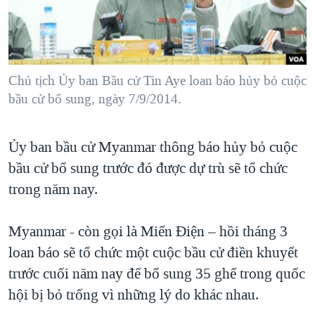
TẠI
VIDEO
"Tìm"
NGƯỜI VIỆT HẢI NGOẠI
HÀNH TRÌNH BẦU CỬ 2024
NGHE
ĐỜI SỐNG
MỘT NĂM CHIẾN TRANH TẠI DẢI GAZA
KINH TẾ
MẠNG XÃ HỘI
Chủ tịch Ủy ban Bầu cử Tin Aye loan báo hủy bỏ cuộc
GIẢI MÃ VÀNH ĐAI & CON ĐƯỜNG
KHOA HỌC
bầu cử bổ sung, ngày 7/9/2014.
NGÀY TỊ NẠN THẾ GIỚI
SỨC KHOẺ
TRỊNH VĨNH BÌNH - NGƯỜI HẠ 'BÊN THẮNG CUỘC'
Ngôn ngữ khác
VĂN HOÁ
Ủy ban bầu cử Myanmar thông báo hủy bỏ cuộc
GROUND ZERO – XƯA VÀ NAY
bầu cử bổ sung trước đó được dự trù sẽ tổ chức
THỂ THAO
CHI PHÍ CHIẾN TRANH AFGHANISTAN
trong năm nay.
GIÁO DỤC
CÁC GIÁ TRỊ CỘNG HÒA Ở VIỆT NAM
Myanmar - còn gọi là Miến Ðiện – hồi tháng 3
THƯỢNG ĐỈNH TRUMP-KIM TẠI VIỆT NAM
loan báo sẽ tổ chức một cuộc bầu cử điền khuyết
TRỊNH VĨNH BÌNH VS. CHÍNH PHỦ VIỆT NAM
trước cuối năm nay để bổ sung 35 ghế trong quốc
NGƯ DÂN VIỆT VÀ LÀN SÓNG TRỘM HẢI SÂM
hội bị bỏ trống vì những lý do khác nhau.
BÊN KIA QUỐC LỘ: TIẾNG VỌNG TỪ NÔNG THÔN MỸ