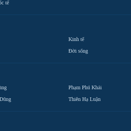
ốc tế
Kinh tế
Ðời sống
ùng
Phạm Phú Khải
 Dũng
Thiên Hạ Luận