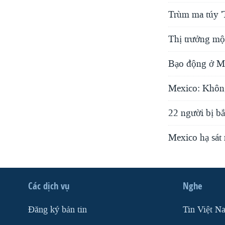
Trùm ma túy 'T
Thị trưởng mộ
Bạo động ở Me
Mexico: Không
22 người bị bắ
Mexico hạ sát
Các dịch vụ
Nghe
Ðăng ký bản tin
Tin Việt N