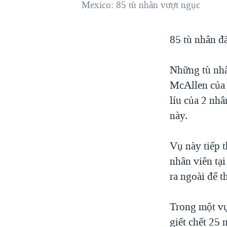
Mexico: 85 tù nhân vượt ngục
VIỆT NAM
NGƯ DÂN VIỆT VÀ LÀN SÓNG
85 tù nhân đ
TRỘM HẢI SÂM
BÊN KIA QUỐC LỘ: TIẾNG VỌNG
TỪ NÔNG THÔN MỸ
Những tù nhâ
McAllen của 
QUAN HỆ VIỆT MỸ
líu của 2 nhâ
này.
Vụ này tiếp t
nhân viên tạ
ra ngoài để t
Trong một vụ
giết chết 25