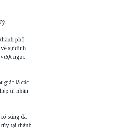
Kỳ.
 thành phố
 về sự dính
ụ vượt ngục
t giác là các
phép tù nhân
 có súng đã
túy tại thành