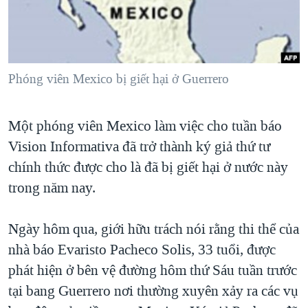
TẠI
VIDEO
"Tìm"
NGƯỜI VIỆT HẢI NGOẠI
HÀNH TRÌNH BẦU CỬ 2024
NGHE
ĐỜI SỐNG
MỘT NĂM CHIẾN TRANH TẠI DẢI GAZA
KINH TẾ
MẠNG XÃ HỘI
Phóng viên Mexico bị giết hại ở Guerrero
GIẢI MÃ VÀNH ĐAI & CON ĐƯỜNG
KHOA HỌC
NGÀY TỊ NẠN THẾ GIỚI
SỨC KHOẺ
Một phóng viên Mexico làm việc cho tuần báo
TRỊNH VĨNH BÌNH - NGƯỜI HẠ 'BÊN THẮNG CUỘC'
Ngôn ngữ khác
VĂN HOÁ
Vision Informativa đã trở thành ký giả thứ tư
GROUND ZERO – XƯA VÀ NAY
THỂ THAO
chính thức được cho là đã bị giết hại ở nước này
CHI PHÍ CHIẾN TRANH AFGHANISTAN
trong năm nay.
GIÁO DỤC
CÁC GIÁ TRỊ CỘNG HÒA Ở VIỆT NAM
Ngày hôm qua, giới hữu trách nói rằng thi thể của
THƯỢNG ĐỈNH TRUMP-KIM TẠI VIỆT NAM
nhà báo Evaristo Pacheco Solis, 33 tuổi, được
TRỊNH VĨNH BÌNH VS. CHÍNH PHỦ VIỆT NAM
phát hiện ở bên vệ đường hôm thứ Sáu tuần trước
NGƯ DÂN VIỆT VÀ LÀN SÓNG TRỘM HẢI SÂM
tại bang Guerrero nơi thường xuyên xảy ra các vụ
BÊN KIA QUỐC LỘ: TIẾNG VỌNG TỪ NÔNG THÔN MỸ