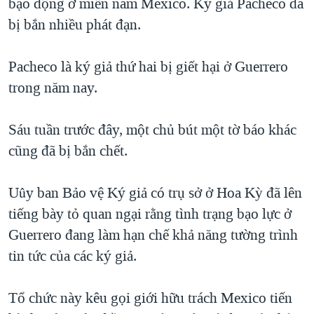
bạo động ở miền nam Mexico. Ký giả Pacheco đã
QUAN HỆ VIỆT MỸ
bị bắn nhiều phát đạn.
Pacheco là ký giả thứ hai bị giết hại ở Guerrero
trong năm nay.
Sáu tuần trước đây, một chủ bút một tờ báo khác
cũng đã bị bắn chết.
Uûy ban Bảo vệ Ký giả có trụ sở ở Hoa Kỳ đã lên
tiếng bày tỏ quan ngại rằng tình trạng bạo lực ở
Guerrero đang làm hạn chế khả năng tường trình
tin tức của các ký giả.
Tổ chức này kêu gọi giới hữu trách Mexico tiến