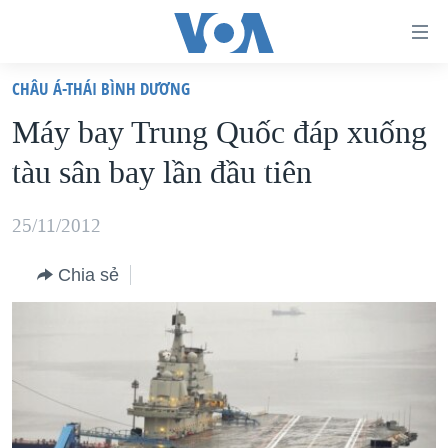
Đường
dẫn
CHÂU Á-THÁI BÌNH DƯƠNG
truy
TRANG CHỦ
Máy bay Trung Quốc đáp xuống
cập
VIỆT NAM
tàu sân bay lần đầu tiên
Tới
HOA KỲ
nội
BIỂN ĐÔNG
25/11/2012
dung
THẾ GIỚI
chính
Chia sẻ
BLOG
Tới
điều
DIỄN ĐÀN
hướng
MỤC
chính
CHUYÊN ĐỀ
TỰ DO BÁO CHÍ
Đi
HỌC TIẾNG ANH
VẠCH TRẦN TIN GIẢ
CHIẾN TRANH THƯƠNG MẠI CỦA MỸ: QUÁ KHỨ VÀ HIỆN
tới