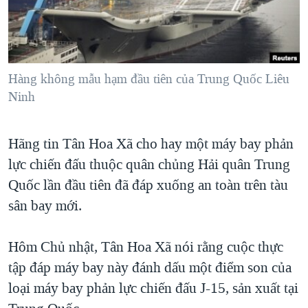
TẠI
VIDEO
"Tìm"
NGƯỜI VIỆT HẢI NGOẠI
HÀNH TRÌNH BẦU CỬ 2024
NGHE
ĐỜI SỐNG
MỘT NĂM CHIẾN TRANH TẠI DẢI GAZA
KINH TẾ
MẠNG XÃ HỘI
Hàng không mẫu hạm đầu tiên của Trung Quốc Liêu
GIẢI MÃ VÀNH ĐAI & CON ĐƯỜNG
KHOA HỌC
Ninh
NGÀY TỊ NẠN THẾ GIỚI
SỨC KHOẺ
TRỊNH VĨNH BÌNH - NGƯỜI HẠ 'BÊN THẮNG CUỘC'
Ngôn ngữ khác
VĂN HOÁ
Hãng tin Tân Hoa Xã cho hay một máy bay phản
GROUND ZERO – XƯA VÀ NAY
lực chiến đấu thuộc quân chủng Hải quân Trung
THỂ THAO
CHI PHÍ CHIẾN TRANH AFGHANISTAN
Quốc lần đầu tiên đã đáp xuống an toàn trên tàu
GIÁO DỤC
CÁC GIÁ TRỊ CỘNG HÒA Ở VIỆT NAM
sân bay mới.
THƯỢNG ĐỈNH TRUMP-KIM TẠI VIỆT NAM
Hôm Chủ nhật, Tân Hoa Xã nói rằng cuộc thực
TRỊNH VĨNH BÌNH VS. CHÍNH PHỦ VIỆT NAM
tập đáp máy bay này đánh dấu một điểm son của
NGƯ DÂN VIỆT VÀ LÀN SÓNG TRỘM HẢI SÂM
loại máy bay phản lực chiến đấu J-15, sản xuất tại
BÊN KIA QUỐC LỘ: TIẾNG VỌNG TỪ NÔNG THÔN MỸ