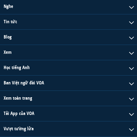
Nghe
Tin tức
Blog
Xem
Học tiếng Anh
Ban Việt ngữ đài VOA
Xem toàn trang
Tải App của VOA
Vượt tường lửa