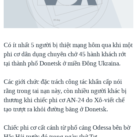
TẠI
VIDEO
"Tìm"
NGƯỜI VIỆT HẢI NGOẠI
HÀNH TRÌNH BẦU CỬ 2024
NGHE
ĐỜI SỐNG
MỘT NĂM CHIẾN TRANH TẠI DẢI GAZA
KINH TẾ
MẠNG XÃ HỘI
GIẢI MÃ VÀNH ĐAI & CON ĐƯỜNG
KHOA HỌC
Có ít nhất 5 người bị thiệt mạng hôm qua khi một
NGÀY TỊ NẠN THẾ GIỚI
SỨC KHOẺ
phi cơ dân dụng chuyên chở 45 hành khách rớt
TRỊNH VĨNH BÌNH - NGƯỜI HẠ 'BÊN THẮNG CUỘC'
Ngôn ngữ khác
VĂN HOÁ
tại thành phố Donetsk ở miền Đông Ukraina.
GROUND ZERO – XƯA VÀ NAY
THỂ THAO
CHI PHÍ CHIẾN TRANH AFGHANISTAN
Các giới chức đặc trách công tác khẩn cấp nói
GIÁO DỤC
rằng trong tai nạn này, còn nhiều người khác bị
CÁC GIÁ TRỊ CỘNG HÒA Ở VIỆT NAM
thương khi chiếc phi cơ AN-24 do Xô-viết chế
THƯỢNG ĐỈNH TRUMP-KIM TẠI VIỆT NAM
tạo trượt ra khỏi đường băng ở Donetsk.
TRỊNH VĨNH BÌNH VS. CHÍNH PHỦ VIỆT NAM
NGƯ DÂN VIỆT VÀ LÀN SÓNG TRỘM HẢI SÂM
Chiếc phi cơ cất cánh từ phố cảng Odessa bên bờ
BÊN KIA QUỐC LỘ: TIẾNG VỌNG TỪ NÔNG THÔN MỸ
Hắc Hải trước đó trong ngày thứ Tư.