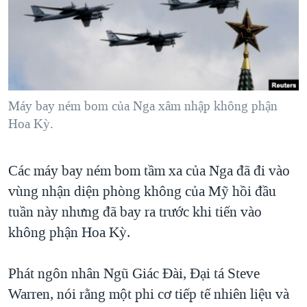
TẠI
VIDEO
"Tìm"
NGƯỜI VIỆT HẢI NGOẠI
HÀNH TRÌNH BẦU CỬ 2024
NGHE
ĐỜI SỐNG
MỘT NĂM CHIẾN TRANH TẠI DẢI GAZA
KINH TẾ
MẠNG XÃ HỘI
GIẢI MÃ VÀNH ĐAI & CON ĐƯỜNG
KHOA HỌC
NGÀY TỊ NẠN THẾ GIỚI
Máy bay ném bom của Nga xâm nhập không phận
SỨC KHOẺ
Hoa Kỳ.
TRỊNH VĨNH BÌNH - NGƯỜI HẠ 'BÊN THẮNG CUỘC'
Ngôn ngữ khác
VĂN HOÁ
GROUND ZERO – XƯA VÀ NAY
THỂ THAO
Các máy bay ném bom tầm xa của Nga đã đi vào
CHI PHÍ CHIẾN TRANH AFGHANISTAN
GIÁO DỤC
vùng nhận diện phòng không của Mỹ hồi đầu
CÁC GIÁ TRỊ CỘNG HÒA Ở VIỆT NAM
tuần này nhưng đã bay ra trước khi tiến vào
THƯỢNG ĐỈNH TRUMP-KIM TẠI VIỆT NAM
không phận Hoa Kỳ.
TRỊNH VĨNH BÌNH VS. CHÍNH PHỦ VIỆT NAM
Phát ngôn nhân Ngũ Giác Đài, Đại tá Steve
NGƯ DÂN VIỆT VÀ LÀN SÓNG TRỘM HẢI SÂM
Warren, nói rằng một phi cơ tiếp tế nhiên liệu và
BÊN KIA QUỐC LỘ: TIẾNG VỌNG TỪ NÔNG THÔN MỸ