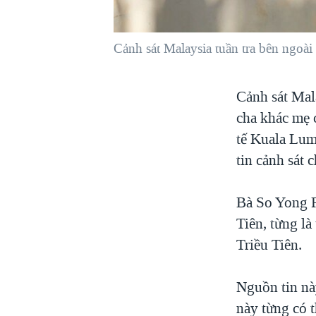
VIỆT NAM
NGƯ DÂN VIỆT VÀ LÀN SÓNG
Cảnh sát Malaysia tuần tra bên ngo
TRỘM HẢI SÂM
BÊN KIA QUỐC LỘ: TIẾNG VỌNG
Cảnh sát Mal
TỪ NÔNG THÔN MỸ
cha khác mẹ c
QUAN HỆ VIỆT MỸ
tế Kuala Lum
tin cảnh sát 
Bà So Yong R
Tiên, từng l
Triều Tiên.
Nguồn tin nà
này từng có 