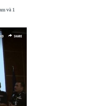
Nam và 1
BED
SHARE