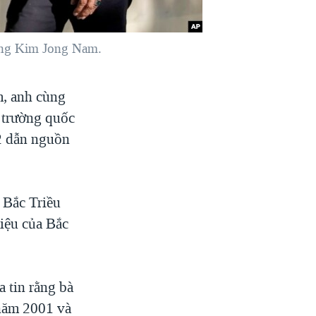
 ông Kim Jong Nam.
m, anh cùng
i trường quốc
2 dẫn nguồn
 Bắc Triều
iệu của Bắc
 tin rằng bà
năm 2001 và