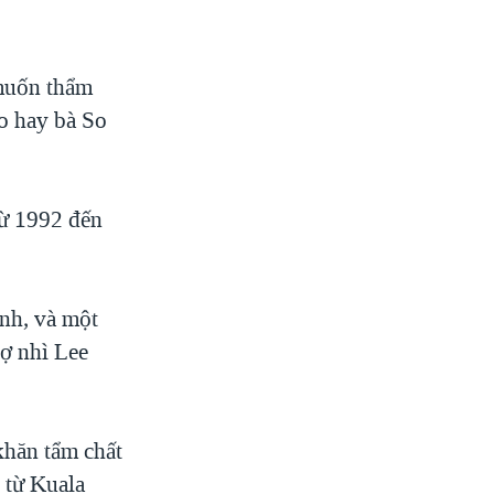
 muốn thẩm
ho hay bà So
từ 1992 đến
ình, và một
vợ nhì Lee
khăn tẩm chất
 từ Kuala