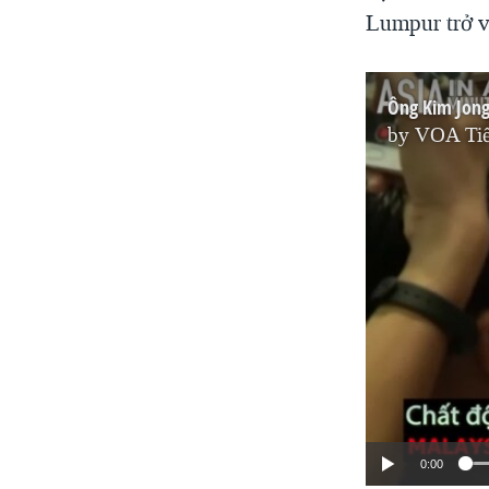
Lumpur trở 
Ông Kim Jong
by
VOA Tiế
0:00