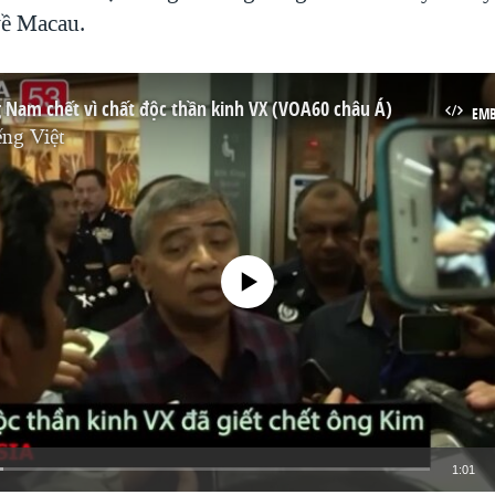
về Macau.
 Nam chết vì chất độc thần kinh VX (VOA60 châu Á)
EM
ng Việt
No media source currently available
1:01