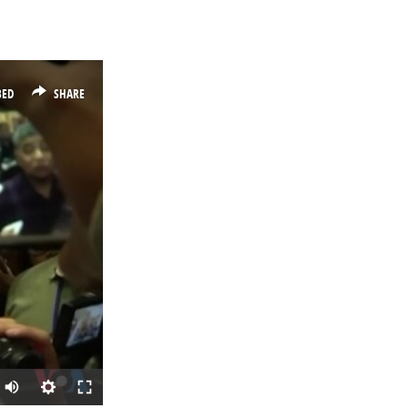
BED
SHARE