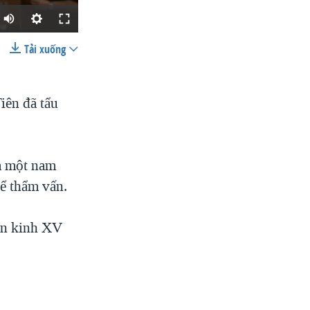
Tải xuống
SHARE
iên đã tẩu
và một nam
ể thẩm vấn.
width
px
ần kinh XV