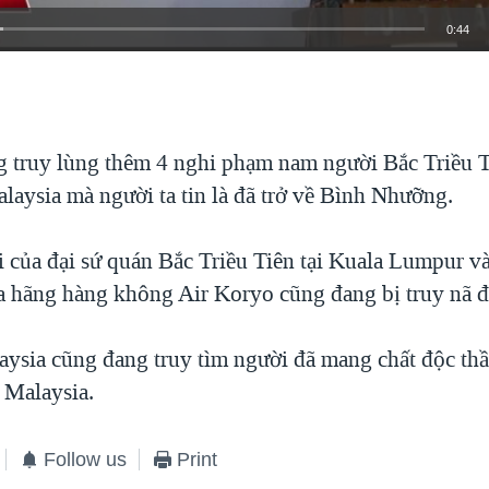
0:44
EMBED
g truy lùng thêm 4 nghi phạm nam người Bắc Triều T
laysia mà người ta tin là đã trở về Bình Nhưỡng.
ai của đại sứ quán Bắc Triều Tiên tại Kuala Lumpur 
a hãng hàng không Air Koryo cũng đang bị truy nã đ
aysia cũng đang truy tìm người đã mang chất độc th
 Malaysia.
Follow us
Print