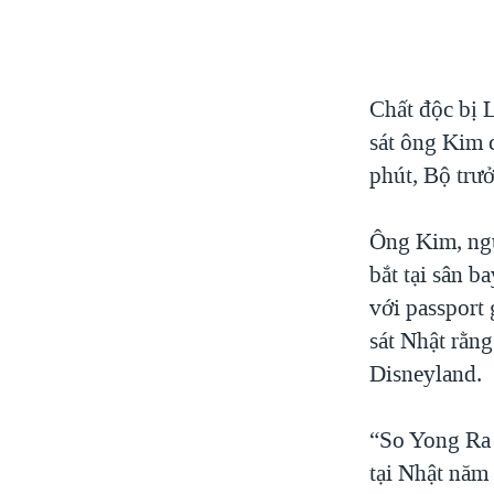
Chất độc bị L
sát ông Kim 
phút, Bộ trư
Ông Kim, ngườ
bắt tại sân 
với passport 
sát Nhật rằn
Disneyland.
“So Yong Ra 
tại Nhật năm 