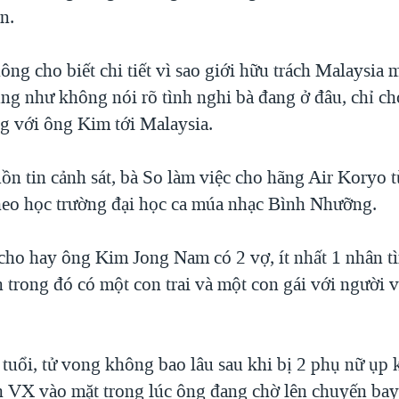
n.
ông cho biết chi tiết vì sao giới hữu trách Malaysia
ũng như không nói rõ tình nghi bà đang ở đâu, chỉ c
g với ông Kim tới Malaysia.
ồn tin cảnh sát, bà So làm việc cho hãng Air Koryo 
heo học trường đại học ca múa nhạc Bình Nhưỡng.
 cho hay ông Kim Jong Nam có 2 vợ, ít nhất 1 nhân t
 trong đó có một con trai và một con gái với người 
tuổi, tử vong không bao lâu sau khi bị 2 phụ nữ ụp 
h VX vào mặt trong lúc ông đang chờ lên chuyến bay