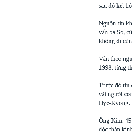
sau đó kết hô
Nguồn tin kh
vấn bà So, c
không đi cùn
Vẫn theo ngu
1998, từng t
Trước đó tin
vài người con
Hye-Kyong.
Ông Kim, 45 
độc thần kin