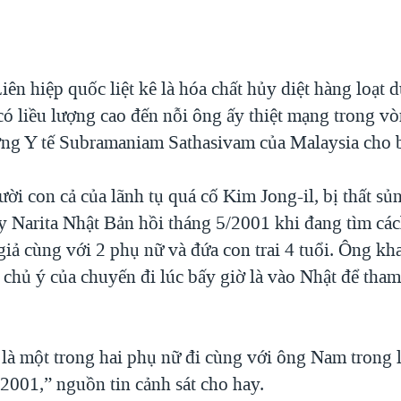
EMBED
iên hiệp quốc liệt kê là hóa chất hủy diệt hàng loạt
có liều lượng cao đến nỗi ông ấy thiệt mạng trong v
ởng Y tế Subramaniam Sathasivam của Malaysia cho b
i con cả của lãnh tụ quá cố Kim Jong-il, bị thất sủn
bay Narita Nhật Bản hồi tháng 5/2001 khi đang tìm cá
giả cùng với 2 phụ nữ và đứa con trai 4 tuổi. Ông kh
g chủ ý của chuyến đi lúc bấy giờ là vào Nhật để tha
là một trong hai phụ nữ đi cùng với ông Nam trong l
2001,” nguồn tin cảnh sát cho hay.