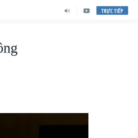
TRỰC TIẾP
ông