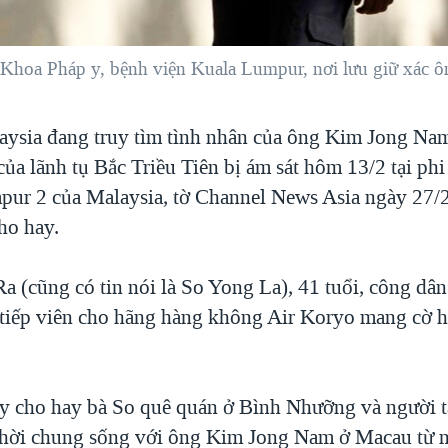
ài Khoa Pháp y, bệnh viện Kuala Lumpur, nơi lưu giữ xác
aysia đang truy tìm tình nhân của ông Kim Jong Na
ủa lãnh tụ Bắc Triều Tiên bị ám sát hôm 13/2 tại ph
pur 2 của Malaysia, tờ Channel News Asia ngày 27/
cho hay.
a (cũng có tin nói là So Yong La), 41 tuổi, công dân
à tiếp viên cho hãng hàng không Air Koryo mang cờ h
y cho hay bà So quê quán ở Bình Nhưỡng và người ta
thời chung sống với ông Kim Jong Nam ở Macau từ 