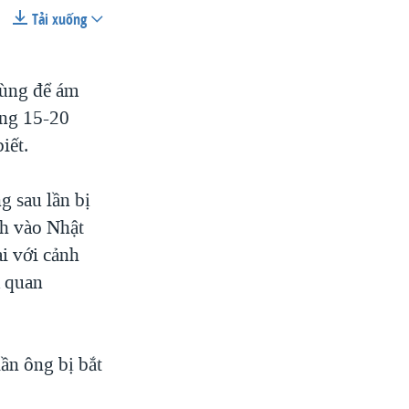
Tải xuống
SHARE
 dùng để ám
òng 15-20
iết.
g sau lần bị
width
px
ch vào Nhật
ai với cảnh
m quan
ần ông bị bắt