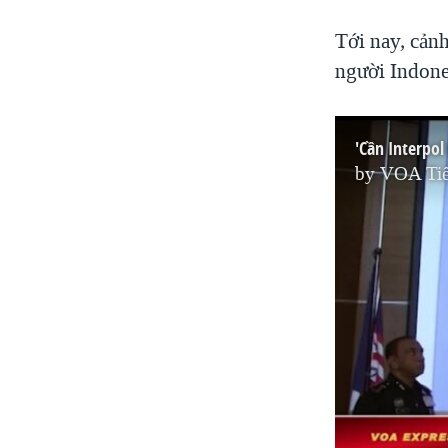
Tới nay, cản
người Indone
'Cần Interpol
by
VOA Tiế