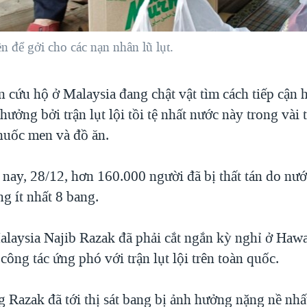
 để gởi cho các nạn nhân lũ lụt.
n cứu hộ ở Malaysia đang chật vật tìm cách tiếp cận
hưởng bởi trận lụt lội tồi tệ nhất nước này trong vài 
thuốc men và đồ ăn.
 nay, 28/12, hơn 160.000 người đã bị thất tán do nướ
g ít nhất 8 bang.
laysia Najib Razak đã phải cắt ngắn kỳ nghỉ ở Hawai
công tác ứng phó với trận lụt lội trên toàn quốc.
 Razak đã tới thị sát bang bị ảnh hưởng nặng nề nhất