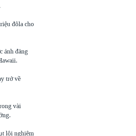
.
riệu đôla cho
ức ảnh đăng
Hawaii.
y trở về
trong vài
ưởng.
ụt lội nghiêm