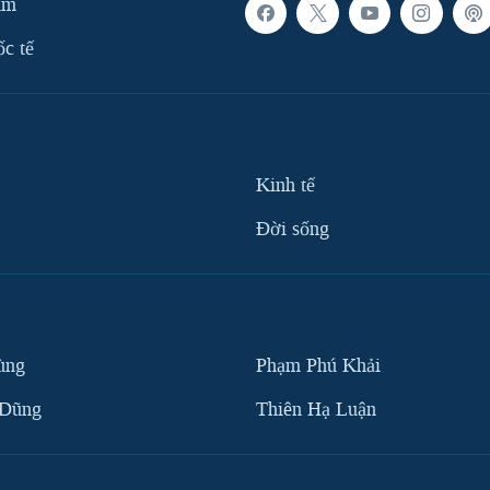
am
ốc tế
Kinh tế
Ðời sống
ùng
Phạm Phú Khải
 Dũng
Thiên Hạ Luận