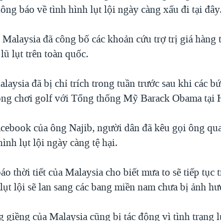
ông báo về tình hình lụt lội ngày càng xấu đi tại đây
Malaysia đã công bố các khoản cứu trợ trị giá hàng t
lũ lụt trên toàn quốc.
aysia đã bị chỉ trích trong tuần trước sau khi các b
 ông chơi golf với Tổng thống Mỹ Barack Obama tại 
acebook của ông Najib, người dân đã kêu gọi ông qua
hình lụt lội ngày càng tệ hại.
o thời tiết của Malaysia cho biết mưa to sẽ tiếp tục 
lụt lội sẽ lan sang các bang miền nam chưa bị ảnh h
 giềng của Malaysia cũng bị tác động vì tình trạng l