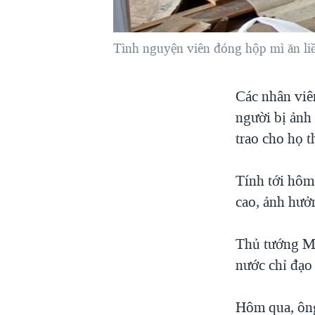
VIỆT NAM
NGƯ DÂN VIỆT VÀ LÀN SÓNG
Tình nguyện viên đóng hộp mì ăn liền
TRỘM HẢI SÂM
BÊN KIA QUỐC LỘ: TIẾNG VỌNG
Các nhân viê
TỪ NÔNG THÔN MỸ
người bị ảnh 
QUAN HỆ VIỆT MỸ
trao cho họ 
Tính tới hôm
cao, ảnh hưởn
Thủ tướng Ma
nước chỉ đạo 
Hôm qua, ông