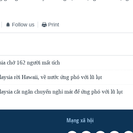
Follow us
Print
ia chở 162 người mất tích
ysia rời Hawaii, về nước ứng phó với lũ lụt
aysia cắt ngắn chuyến nghỉ mát để ứng phó với lũ lụt
Mạng xã hội