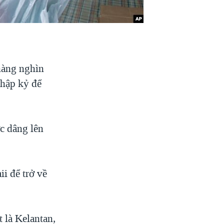
 hàng nghìn
thập kỷ để
c dâng lên
i để trở về
 là Kelantan,