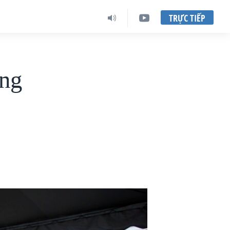
TRỰC TIẾP
àng