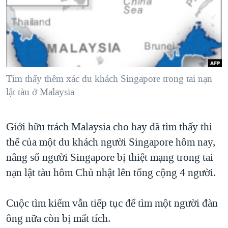
TẠI
VIDEO
"Tìm"
NGƯỜI VIỆT HẢI NGOẠI
HÀNH TRÌNH BẦU CỬ 2024
NGHE
ĐỜI SỐNG
MỘT NĂM CHIẾN TRANH TẠI DẢI GAZA
KINH TẾ
MẠNG XÃ HỘI
GIẢI MÃ VÀNH ĐAI & CON ĐƯỜNG
KHOA HỌC
NGÀY TỊ NẠN THẾ GIỚI
Tìm thấy thêm xác du khách Singapore trong tai nạn
SỨC KHOẺ
lật tàu ở Malaysia
TRỊNH VĨNH BÌNH - NGƯỜI HẠ 'BÊN THẮNG CUỘC'
Ngôn ngữ khác
VĂN HOÁ
GROUND ZERO – XƯA VÀ NAY
THỂ THAO
Giới hữu trách Malaysia cho hay đã tìm thấy thi
CHI PHÍ CHIẾN TRANH AFGHANISTAN
GIÁO DỤC
thể của một du khách người Singapore hôm nay,
CÁC GIÁ TRỊ CỘNG HÒA Ở VIỆT NAM
nâng số người Singapore bị thiệt mạng trong tai
THƯỢNG ĐỈNH TRUMP-KIM TẠI VIỆT NAM
nạn lật tàu hôm Chủ nhật lên tổng cộng 4 người.
TRỊNH VĨNH BÌNH VS. CHÍNH PHỦ VIỆT NAM
Cuộc tìm kiếm vẫn tiếp tục để tìm một người đàn
NGƯ DÂN VIỆT VÀ LÀN SÓNG TRỘM HẢI SÂM
ông nữa còn bị mất tích.
BÊN KIA QUỐC LỘ: TIẾNG VỌNG TỪ NÔNG THÔN MỸ