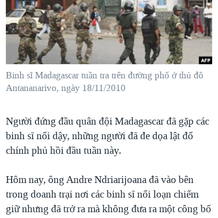
TẠI
VIDEO
"Tìm"
NGƯỜI VIỆT HẢI NGOẠI
HÀNH TRÌNH BẦU CỬ 2024
NGHE
ĐỜI SỐNG
MỘT NĂM CHIẾN TRANH TẠI DẢI GAZA
KINH TẾ
MẠNG XÃ HỘI
GIẢI MÃ VÀNH ĐAI & CON ĐƯỜNG
KHOA HỌC
NGÀY TỊ NẠN THẾ GIỚI
Binh sĩ Madagascar tuần tra trên đường phố ở thủ đô
SỨC KHOẺ
Antananarivo, ngày 18/11/2010
TRỊNH VĨNH BÌNH - NGƯỜI HẠ 'BÊN THẮNG CUỘC'
Ngôn ngữ khác
VĂN HOÁ
GROUND ZERO – XƯA VÀ NAY
THỂ THAO
Người đứng đầu quân đội Madagascar đã gặp các
CHI PHÍ CHIẾN TRANH AFGHANISTAN
GIÁO DỤC
binh sĩ nổi dậy, những người đã đe dọa lật đổ
CÁC GIÁ TRỊ CỘNG HÒA Ở VIỆT NAM
chính phủ hồi đầu tuần này.
THƯỢNG ĐỈNH TRUMP-KIM TẠI VIỆT NAM
Hôm nay, ông Andre Ndriarijoana đã vào bên
TRỊNH VĨNH BÌNH VS. CHÍNH PHỦ VIỆT NAM
trong doanh trại nơi các binh sĩ nổi loạn chiếm
NGƯ DÂN VIỆT VÀ LÀN SÓNG TRỘM HẢI SÂM
giữ nhưng đã trở ra mà không đưa ra một công bố
BÊN KIA QUỐC LỘ: TIẾNG VỌNG TỪ NÔNG THÔN MỸ